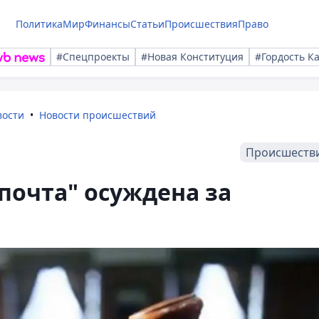
Политика
Мир
Финансы
Статьи
Происшествия
Право
#Спецпроекты
#Новая Конституция
#Гордость К
вости
Новости происшествий
Происшеств
почта" осуждена за