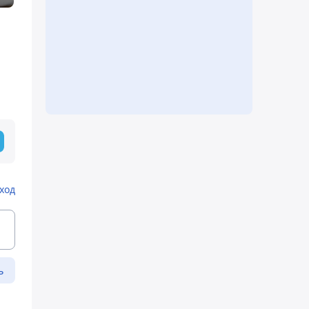
ход
ь