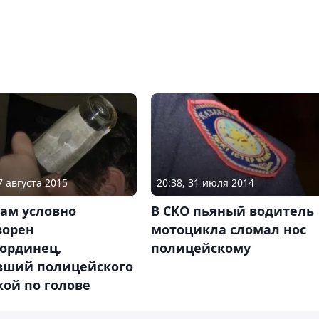
7 августа 2015
20:38, 31 июля 2014
дам условно
В СКО пьяный водитель
ворен
мотоцикла сломал нос
ординец,
полицейскому
вший полицейского
ой по голове