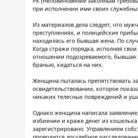
РК (Неповиновение законным требов
при исполнении ими своих служебных
Из материалов дела следует, что муж
преступлениях, и полицейские прибыл
находилась его бывшая жена. По слу
Когда стражи порядка, исполняя свои
отношении подозреваемого, бывшая 
бранью, кидаться на них.
Женщина пыталась препятствовать з
освидетельствовании, которое показ
никаких телесных повреждений и уши
Однако женщина написала заявление,
избиении и краже денег из кошелька
зарегистрировано. Управлением собс
проводится досудебное расследование