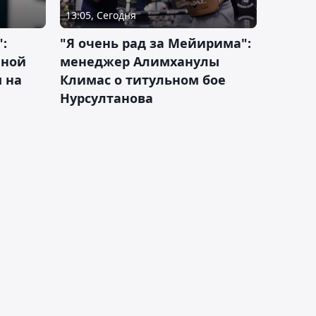
13:05, Сегодня
:
"Я очень рад за Мейирима":
чной
менеджер Алимханулы
 на
Климас о титульном бое
Нурсултанова