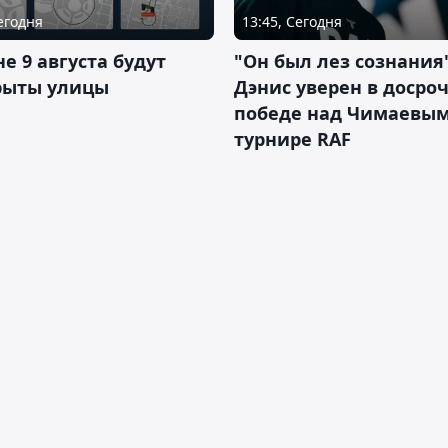
Сегодня
13:45, Сегодня
не 9 августа будут
"Он был лез сознания"
рыты улицы
Дэнис уверен в досро
победе над Чимаевым
турнире RAF