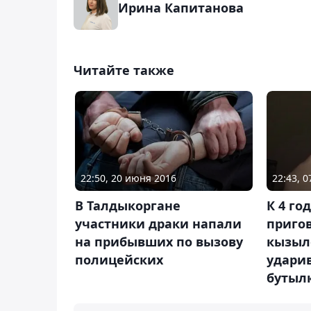
Ирина Капитанова
Читайте также
22:50, 20 июня 2016
22:43, 0
В Талдыкоргане
К 4 го
участники драки напали
приго
на прибывших по вызову
кызыл
полицейских
удари
бутылк