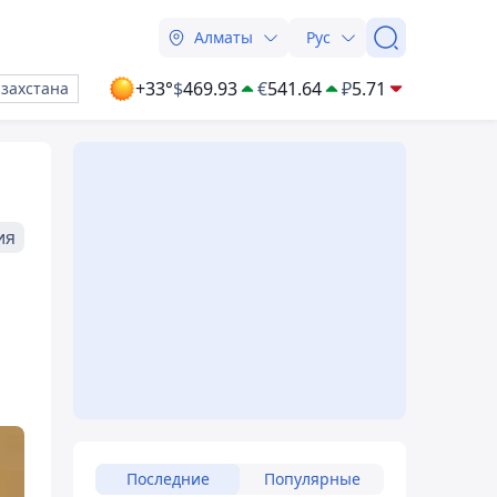
Алматы
Рус
+33°
$
469.93
€
541.64
₽
5.71
азахстана
ия
Последние
Популярные