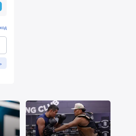
ход
ь