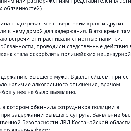
аниям или распоряжениям представителей власт
 обязанностей).
чина подозревался в совершении краж и других
и к нему домой для задержания. В это время там
чаю встречи они распивали спиртные напитки.
 обязанности, проводили следственные действия 
жена стала оскорблять полицейских нецензурной
адержанию бывшего мужа. В дальнейшем, при ее
ало наличие алкогольного опьянения, врачом
бов у нее не было выявлено.
 в котором обвинила сотрудников полиции в
 при задержании бывшего супруга. Заявление бы
твенной безопасности ДВД Костанайской области
 по данному факту.