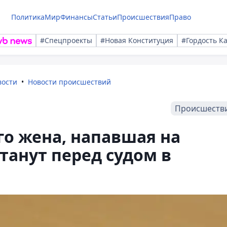
Политика
Мир
Финансы
Статьи
Происшествия
Право
#Спецпроекты
#Новая Конституция
#Гордость К
вости
Новости происшествий
Происшеств
го жена, напавшая на
танут перед судом в