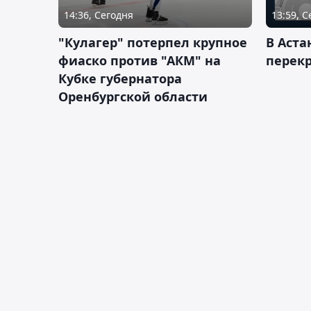
14:36, Сегодня
13:59, 
"Кулагер" потерпел крупное
В Аста
фиаско против "АКМ" на
перек
Кубке губернатора
Оренбургской области