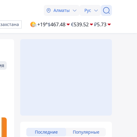
Алматы
Рус
+19°
$
467.48
€
539.52
₽
5.73
азахстана
ия
Последние
Популярные