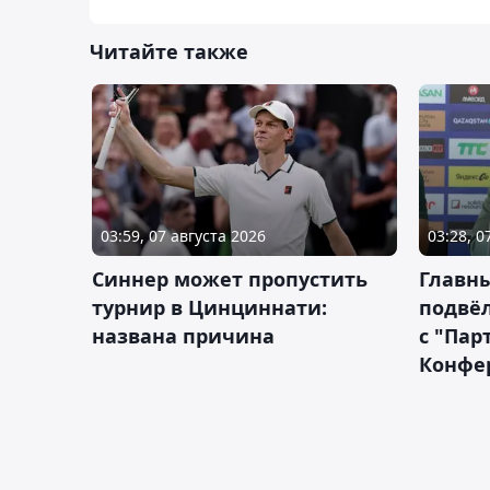
Читайте также
03:59, 07 августа 2026
03:28, 0
Синнер может пропустить
Главны
турнир в Цинциннати:
подвёл
названа причина
с "Пар
Конфе