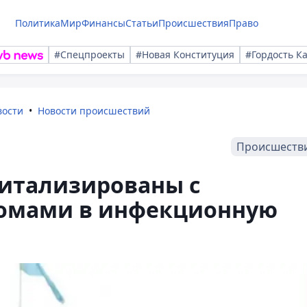
Политика
Мир
Финансы
Статьи
Происшествия
Право
#Спецпроекты
#Новая Конституция
#Гордость К
вости
Новости происшествий
Происшеств
питализированы с
омами в инфекционную