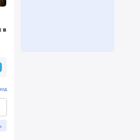
 в
ход
ь