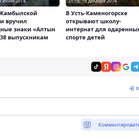
21:18, 18 декабря 2014
19 июня 2014
В Усть-Каменогорске
 Жамбылской
открывают школу-
ти вручил
интернат для одаренных
дные знаки «Алтын
спорте детей
 38 выпускникам
а
В
Комментироват