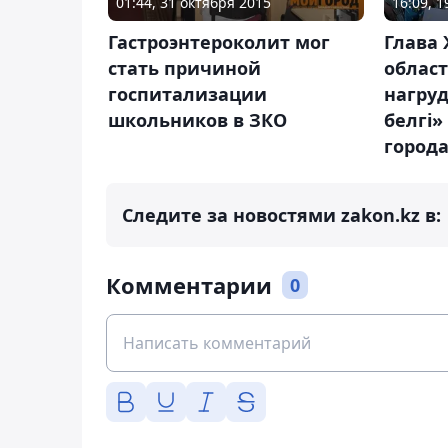
01:44, 31 октября 2015
16:09, 
Гастроэнтероколит мог
Глава
стать причиной
облас
госпитализации
нагру
школьников в ЗКО
белгі»
город
Следите за новостями zakon.kz в:
Комментарии
0