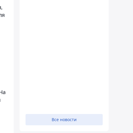
,
ля
 На
л
Все новости