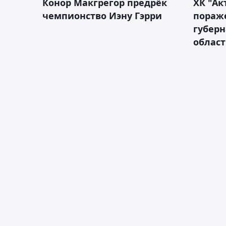
Конор Макгрегор предрёк
ХК "Ак
чемпионство Иэну Гэрри
пораж
губерн
облас