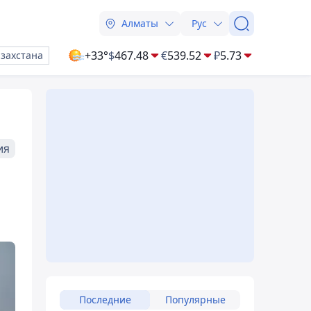
Алматы
Рус
+33°
$
467.48
€
539.52
₽
5.73
азахстана
ия
Последние
Популярные