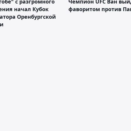
тобе" с разгромного
Чемпион UFC Ван вый
ения начал Кубок
фаворитом против П
атора Оренбургской
ти