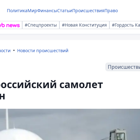
Политика
Мир
Финансы
Статьи
Происшествия
Право
#Спецпроекты
#Новая Конституция
#Гордость К
вости
Новости происшествий
Происшеств
российский самолет
н