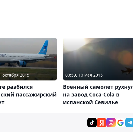
31 октября 2015
00:59, 10 мая 2015
те разбился
Военный самолет рухну
йский пассажирский
на завод Coca-Cola в
ет
испанской Севилье