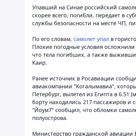
Упавший на Синае российский самол
скорее всего, погибли
, передает в су
службы безопасности на месте ЧП, п
По его словам,
самолет упал
в гористо
Плохие погодные условия осложнили д
что тела погибших, а также выжившие
Каир.
Ранее источник в Росавиации сообщил
авиакомпании "Когалымавиа", котор
Петербург, вылетел из Египта в 6.51 (
борту находились 217 пассажиров и 
"Йоум7" сообщил, что обломки самол
полуострова.
Министерство гражданской авиации Е