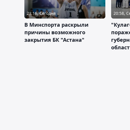
21:16, Сегодня
20:58, 
В Минспорта раскрыли
"Кулаг
причины возможного
пораж
закрытия БК "Астана"
губерн
облас