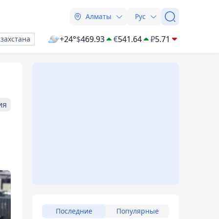
Алматы
Рус
+24°
$
469.93
€
541.64
₽
5.71
азахстана
ия
Последние
Популярные