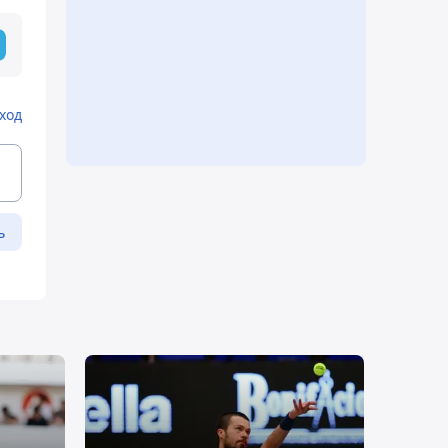
ход
ь