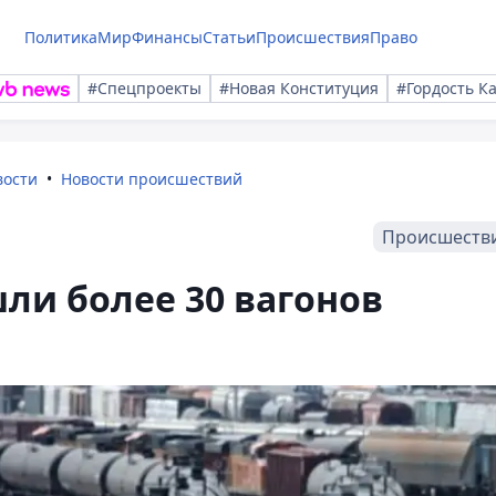
Политика
Мир
Финансы
Статьи
Происшествия
Право
#Спецпроекты
#Новая Конституция
#Гордость К
вости
Новости происшествий
Происшеств
шли более 30 вагонов