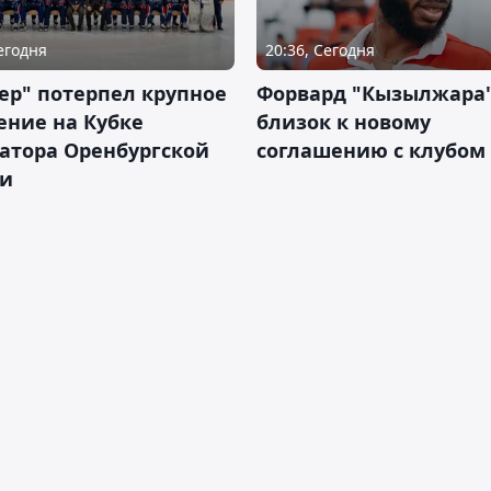
Сегодня
20:36, Сегодня
ер" потерпел крупное
Форвард "Кызылжара"
ение на Кубке
близок к новому
атора Оренбургской
соглашению с клубом
ти