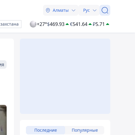
Алматы
Рус
+27°
$
469.93
€
541.64
₽
5.71
азахстана
ия
Последние
Популярные