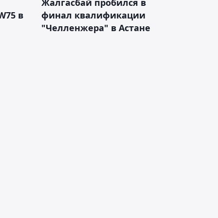
Жалгасбай пробился в
W75 в
финал квалификации
"Челленжера" в Астане