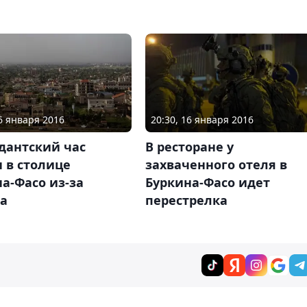
16 января 2016
20:30, 16 января 2016
дантский час
В ресторане у
 в столице
захваченного отеля в
а-Фасо из-за
Буркина-Фасо идет
та
перестрелка