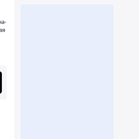
на-
ая