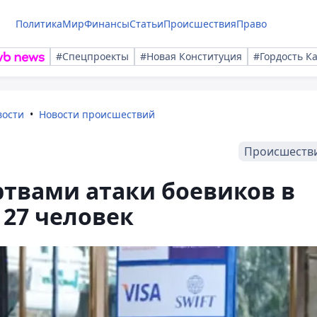
Политика
Мир
Финансы
Статьи
Происшествия
Право
#Спецпроекты
#Новая Конституция
#Гордость К
вости
Новости происшествий
Происшеств
твами атаки боевиков в
 27 человек