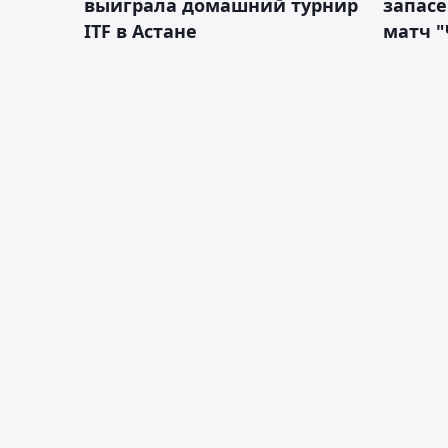
выиграла домашний турнир
запас
ITF в Астане
матч "