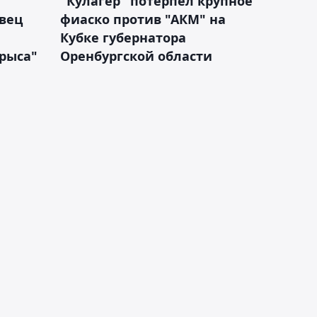
"Кулагер" потерпел крупное
вец
фиаско против "АКМ" на
Кубке губернатора
арыса"
Оренбургской области