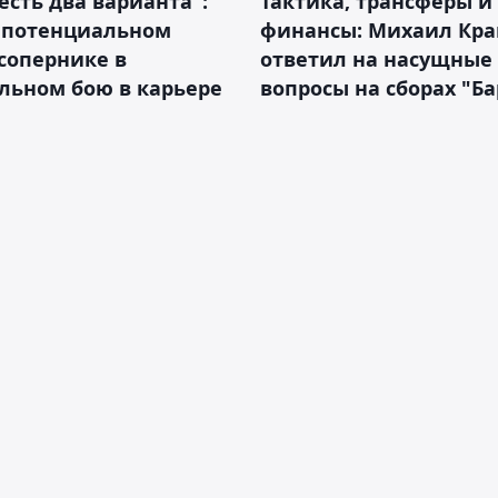
 есть два варианта":
Тактика, трансферы и
о потенциальном
финансы: Михаил Кра
сопернике в
ответил на насущные
льном бою в карьере
вопросы на сборах "Б