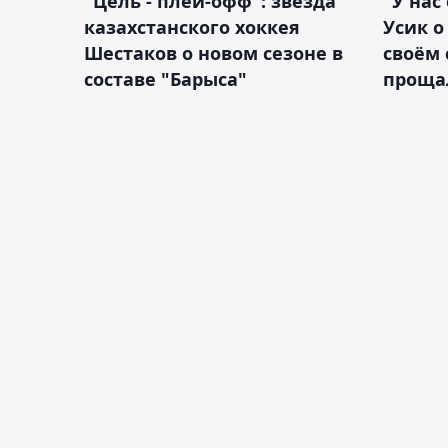
"Цель - плей-офф": звезда
"У нас
казахстанского хоккея
Усик 
Шестаков о новом сезоне в
своём 
составе "Барыса"
проща