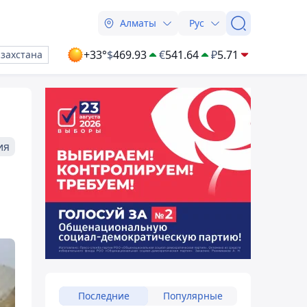
Алматы
Рус
+33°
$
469.93
€
541.64
₽
5.71
азахстана
ия
Последние
Популярные