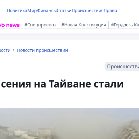
Политика
Мир
Финансы
Статьи
Происшествия
Право
#Спецпроекты
#Новая Конституция
#Гордость К
вости
Новости происшествий
Происшеств
ения на Тайване стали