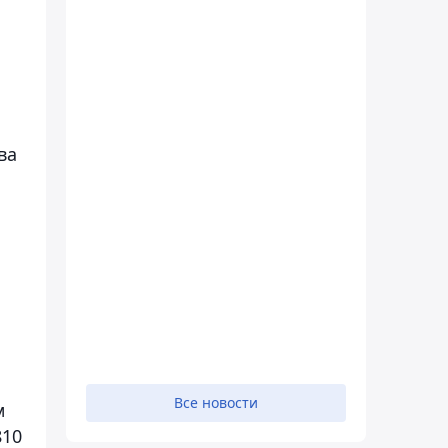
ва
Все новости
м
810