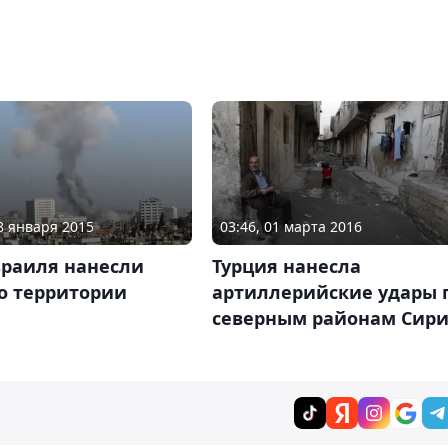
28 января 2015
03:46, 01 марта 2016
зраиля нанесли
Турция нанесла
о территории
артиллерийские удары 
северным районам Сир