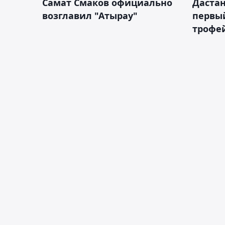
Самат Смаков официально
Дастан
возглавил "Атырау"
первы
трофей