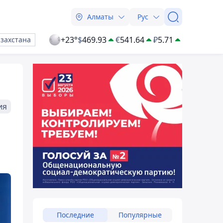
Алматы
Рус
+23°
$
469.93
€
541.64
₽
5.71
азахстана
ия
е
Последние
Популярные