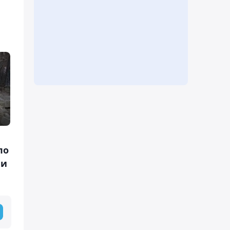
по
ии