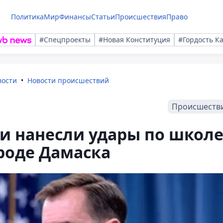
Политика
Мир
Финансы
Статьи
Происшествия
Право
#Спецпроекты
#Новая Конституция
#Гордость К
вости
Новости происшествий
Происшеств
ии нанесли удары по школ
роде Дамаска