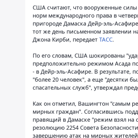
США считают, что вооруженные силы
норм международного права в четвер
пригороде Дамаска Дейр-эль-Асафире
тот же день письменном заявлении н
Джона Кирби,
передает
ТАСС
.
По его словам, США шокированы "уда
предположительно режимом Асада по
- в Дейр-эль-Асафире. В результате,
"более 20 человек", а еще "десятки 
спасательных служб", утверждал пре
Как он отметил, Вашингтон "самым р
мирных граждан". Согласившись под
правящий в Дамаске "режим взял на с
резолюцию 2254 Совета Безопасности
завершению атак на мирных жителей