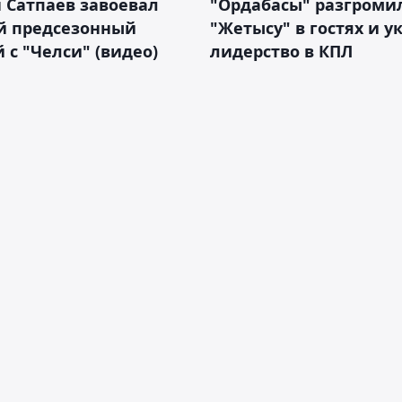
 Сатпаев завоевал
"Ордабасы" разгроми
й предсезонный
"Жетысу" в гостях и у
 с "Челси" (видео)
лидерство в КПЛ