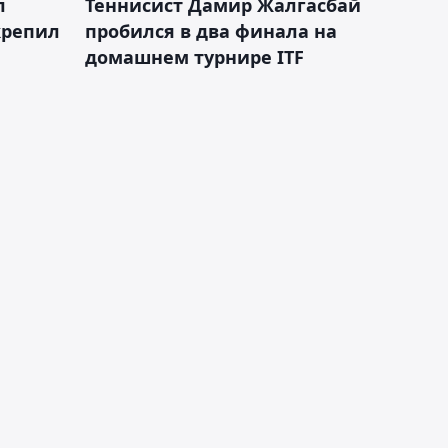
л
Теннисист Дамир Жалгасбай
крепил
пробился в два финала на
домашнем турнире ITF