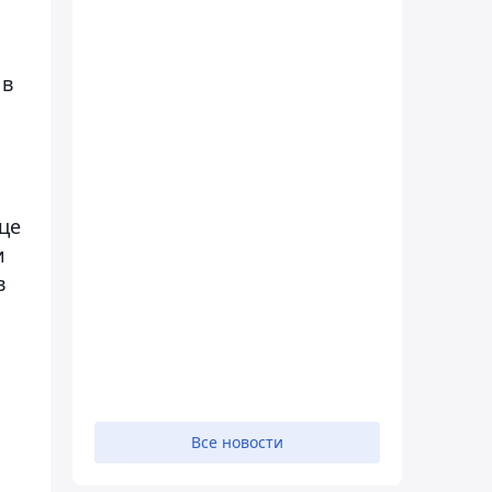
 в
це
и
в
Все новости