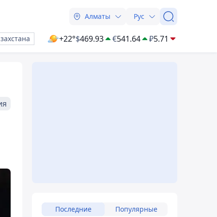
Алматы
Рус
+22°
$
469.93
€
541.64
₽
5.71
азахстана
ия
Последние
Популярные