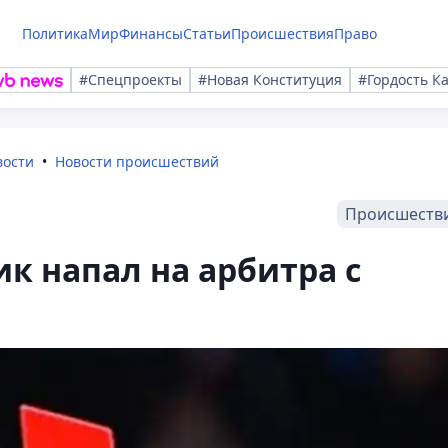
Политика
Мир
Финансы
Статьи
Происшествия
Право
#Спецпроекты
#Новая Конституция
#Гордость К
вости
Новости происшествий
Происшеств
к напал на арбитра с