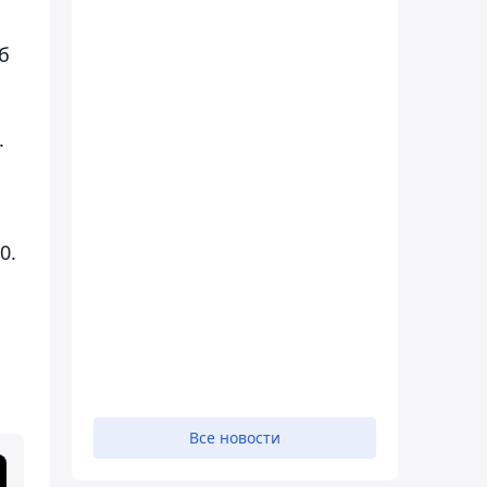
б
.
и
0.
Все новости