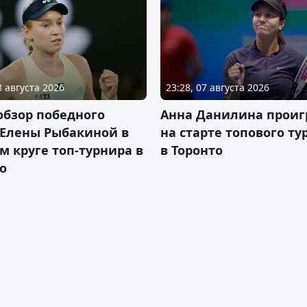
8 августа 2026
23:28, 07 августа 2026
обзор победного
Анна Данилина проиг
 Елены Рыбакиной в
на старте топового ту
м круге топ-турнира в
в Торонто
о