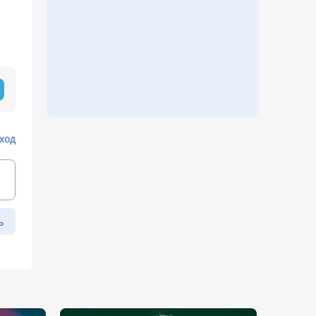
ход
ь