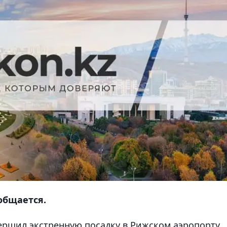
общается.
вершил экстренную посадку в Рижском аэропорту
,