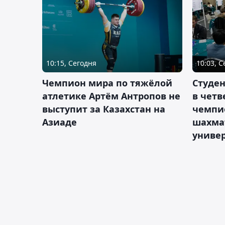
10:15, Сегодня
10:03, 
Чемпион мира по тяжёлой
Студе
атлетике Артём Антропов не
в чет
выступит за Казахстан на
чемпи
Азиаде
шахма
униве