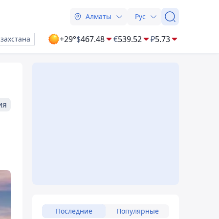
Алматы
Рус
+29°
$
467.48
€
539.52
₽
5.73
азахстана
ия
Последние
Популярные