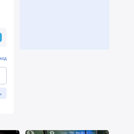
ход
ь