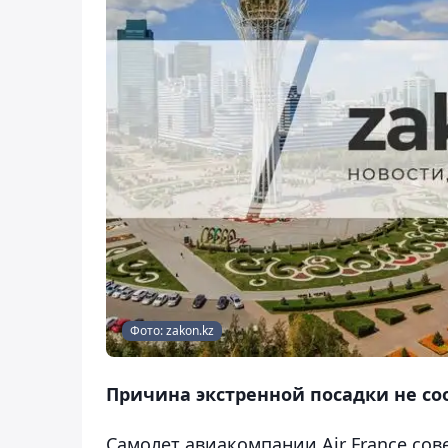
Фото: zakon.kz
Причина экстренной посадки не со
Самолет авиакомпании Air France со