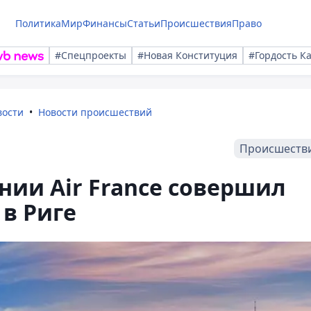
Политика
Мир
Финансы
Статьи
Происшествия
Право
#Спецпроекты
#Новая Конституция
#Гордость К
вости
Новости происшествий
Происшеств
ии Air France совершил
 в Риге