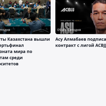
Сегодня
09:45, Сегодня
нты Казахстана вышли
Асу Алмабаев подпис
вертьфинал
контракт с лигой ACBJ
оната мира по
там среди
рситетов