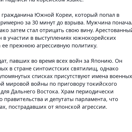
а гражданина Южной Кореи, который попал в
римерно за 30 минут до взрыва. Мужчина понача
ако затем стал отрицать свою вину. Арестованны
ен в участии в выступлениях южнокорейских
 ее прежнюю агрессивную политику.
дат, павших во время всех войн за Японию. Он
ных в стране синтоистских святилищ, однако
 упомянутых списках присутствуют имена военны
ой мировой войны по приговору токийского
для Дальнего Востока. Храм периодически
 правительства и депутаты парламента, что
ах, пострадавших от японской агрессии.