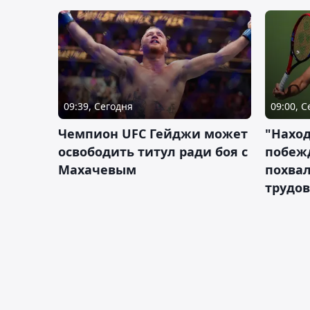
09:39, Сегодня
09:00, 
Чемпион UFC Гейджи может
"Наход
освободить титул ради боя с
побежд
Махачевым
похва
трудов