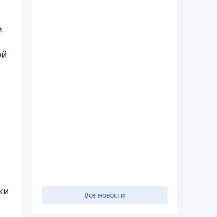
м
ой
ки
Все новости