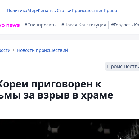
Политика
Мир
Финансы
Статьи
Происшествия
Право
#Спецпроекты
#Новая Конституция
#Гордость К
вости
Новости происшествий
Происшеств
ореи приговорен к
ьмы за взрыв в храме