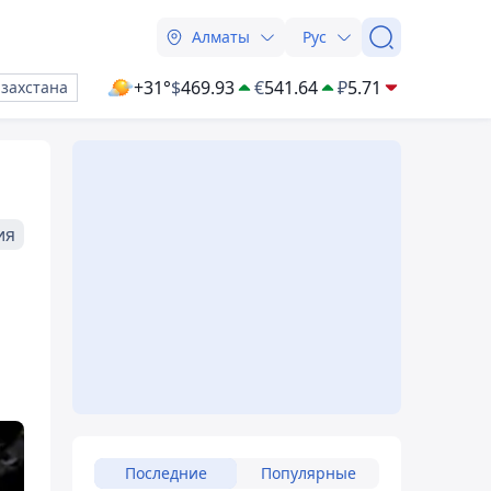
Алматы
Рус
+31°
$
469.93
€
541.64
₽
5.71
азахстана
ия
Последние
Популярные