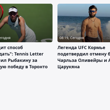
Сегодня
08:19, Сегодня
ит способ
Легенда UFC Кормье
ать": Tennis Letter
подетвердил отмену 
лил Рыбакину за
Чарльза Оливейры и 
ую победу в Торонто
Царукяна