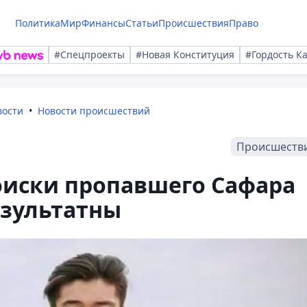
Политика
Мир
Финансы
Статьи
Происшествия
Право
#Спецпроекты
#Новая Конституция
#Гордость К
вости
Новости происшествий
Происшеств
оиски пропавшего Сафара
езультатны