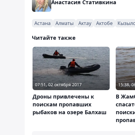
Анастасия Стативкина
Астана
Алматы
Актау
Актобе
Кызыл
Читайте также
07:51, 02 октября 2017
15:38, 
Дроны привлечены к
В Жам
поискам пропавших
спаса
рыбаков на озере Балхаш
поиски
пропав