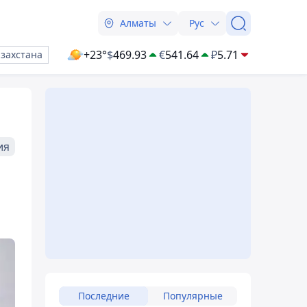
Алматы
Рус
+23°
$
469.93
€
541.64
₽
5.71
азахстана
ия
Последние
Популярные