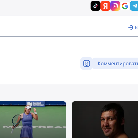
В
Комментироват