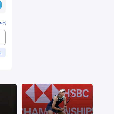
ход
ь