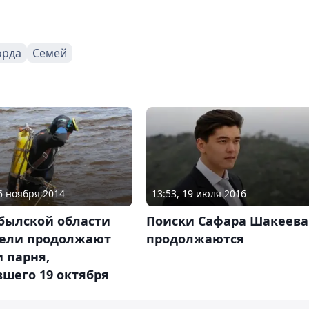
орда
Семей
06 ноября 2014
13:53, 19 июля 2016
былской области
Поиски Сафара Шакеева
тели продолжают
продолжаются
 парня,
шего 19 октября