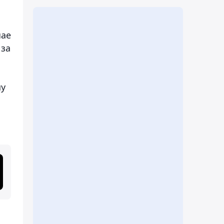
чае
 за
шу