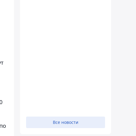
,
ут
0
Все новости
 по