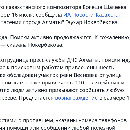
го казахстанского композитора Еркеша Шакеева
тром 16 июля, сообщила
ИА Новости-Казахстан
пасения города Алматы" Гаухар Нокербекова.
ода. Поиски активно продолжаются. К сожалению
 — сказала Нокербекова.
сотрудница пресс-службы ДЧС Алматы, поиски ид
йчас к поисковым работам привлечены шесть
же обследован участок реки Весновка от улицы
 поискам также привлечены 110 полицейских и
сетях люди активно призывают сообщать любую
кееве. Предлагается
вознаграждение
в размере 1
остами о пропавшем, указаны номера телефонов,
ния помощи или сообщении любой полезной