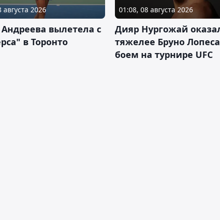
8 августа 2026
01:08, 08 августа 2026
 Андреева вылетела с
Дияр Нургожай оказа
рса" в Торонто
тяжелее Бруно Лопеса
боем на турнире UFC