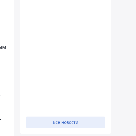
вым
.
.
Все новости