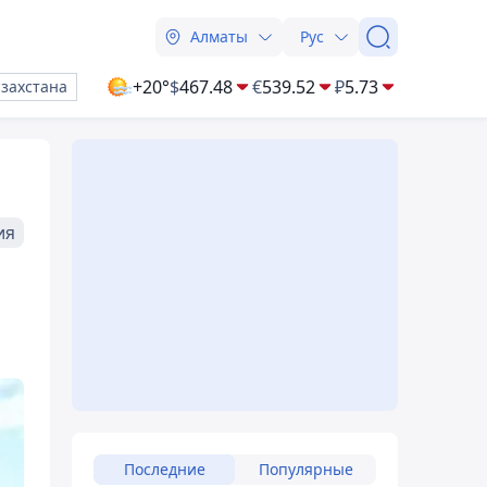
Алматы
Рус
+20°
$
467.48
€
539.52
₽
5.73
азахстана
ия
Последние
Популярные