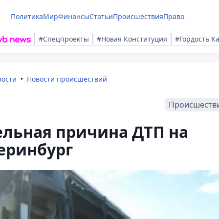
Политика
Мир
Финансы
Статьи
Происшествия
Право
#Спецпроекты
#Новая Конституция
#Гордость К
вости
Новости происшествий
Происшеств
ельная причина ДТП на
еринбург