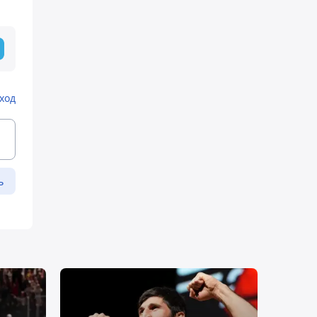
ход
ь