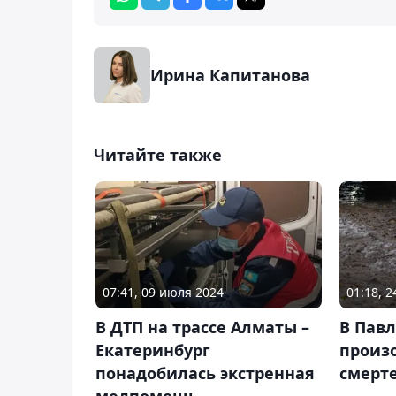
Ирина Капитанова
Читайте также
07:41, 09 июля 2024
01:18, 
В ДТП на трассе Алматы –
В Пав
Екатеринбург
произ
понадобилась экстренная
смерт
медпомощь