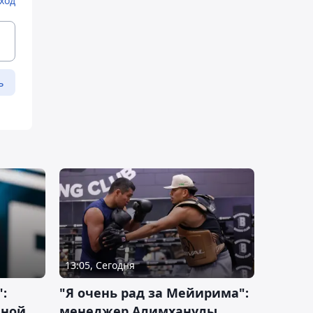
ход
ь
13:05, Сегодня
:
"Я очень рад за Мейирима":
чной
менеджер Алимханулы