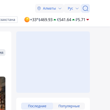
Алматы
Рус
+33°
$
469.93
€
541.64
₽
5.71
азахстана
ия
Последние
Популярные