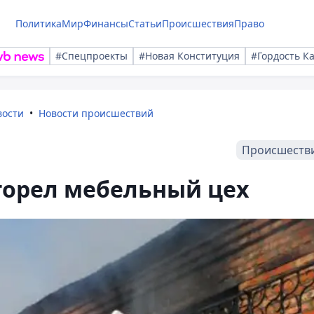
Политика
Мир
Финансы
Статьи
Происшествия
Право
#Спецпроекты
#Новая Конституция
#Гордость К
вости
Новости происшествий
Происшеств
горел мебельный цех