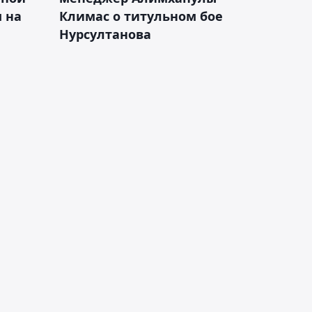
 на
Климас о титульном бое
Нурсултанова