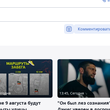
В
Комментироват
Сегодня
13:45, Сегодня
не 9 августа будут
"Он был лез сознания"
рыты улицы
Дэнис уверен в досро