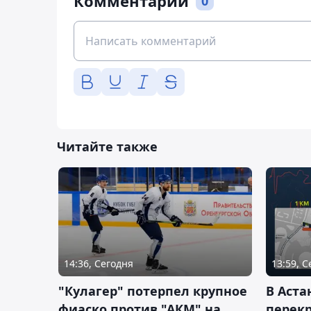
Комментарии
0
Читайте также
14:36, Сегодня
13:59, 
"Кулагер" потерпел крупное
В Аста
фиаско против "АКМ" на
перек