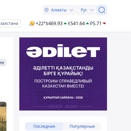
Алматы
Рус
+22°
$
469.93
€
541.64
₽
5.71
азахстана
ия
Последние
Популярные