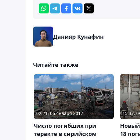
Данияр Кунафин
Читайте также
02:21, 06 января 2017
15:37, 
Число погибших при
Новый 
теракте в сирийском
18 по