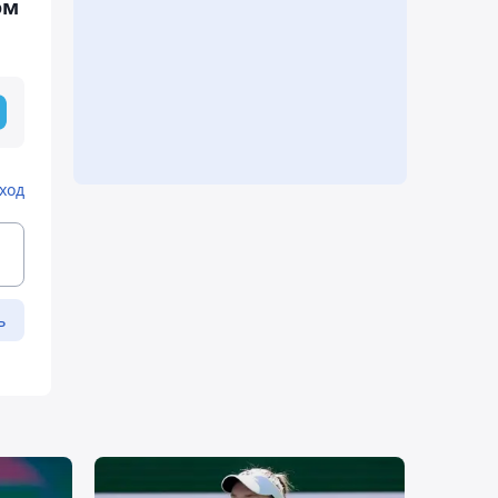
ом
ход
ь