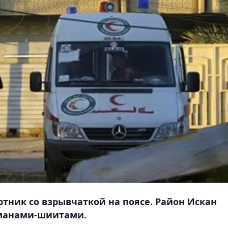
ртник со взрывчаткой на поясе. Район Искан
манами-шиитами.