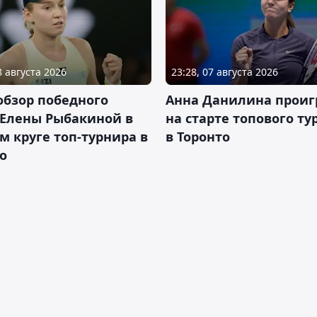
8 августа 2026
23:28, 07 августа 2026
обзор победного
Анна Данилина проиг
 Елены Рыбакиной в
на старте топового ту
м круге топ-турнира в
в Торонто
о