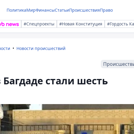
Политика
Мир
Финансы
Статьи
Происшествия
Право
#Спецпроекты
#Новая Конституция
#Гордость К
вости
Новости происшествий
Происшеств
 Багдаде стали шесть