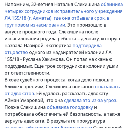
Напомним,
32-летняя Наталья Слекишина
обвинила
четырех сотрудников исправительного учреждения
ЛА 155/18 (г. Алматы), где она отбывала срок, в
групповом изнасиловании
. Это произошло в
августе прошлого года. Слекишина после
изнасилования родила ребенка – девочку, которую
назвала Назирой. Экспертиза
подтвердила
отцовство
одного из надзирателей колонии
ЛА
155/18 - Руслана Хакимова. Он попал на скамью
подсудимых. Еще трое сотрудников колонии ушли
от ответственности.
В ходе судебного процесса, когда дело подошло
ближе к прениям, Слекишина внезапно
отказалась
от адвокатов
. Ей удалось рассказать адвокату
Айман Умаровой, что она
сделала это из-за угроз
.
Позже Слекишина
объявила голодовку
и
потребовала обеспечить ей безопасность, а также
вернуть адвоката. В результате прокуратура
занялась обеспечением безопасности
Слекишиной,