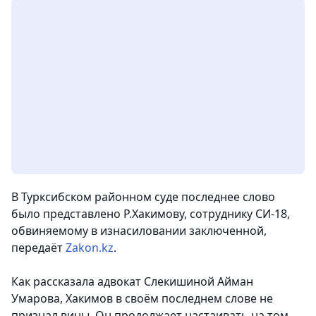
В Турксибском районном суде последнее слово
было представлено Р.Хакимову, сотруднику СИ-18,
обвиняемому в изнасиловании заключенной,
передаёт
Zakon.kz
.
Как рассказала адвокат Слекишиной Айман
Умарова, Хакимов в своём последнем слове не
признал вины. Он продолжает настаивать на том,