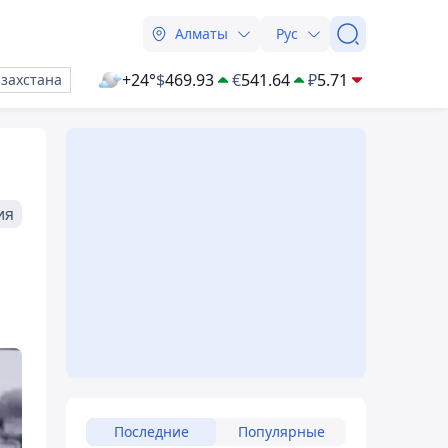
Алматы
Рус
+24°
$
469.93
€
541.64
₽
5.71
азахстана
ия
Последние
Популярные