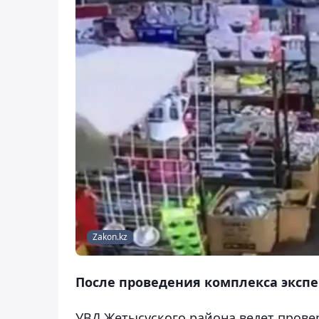
Zakon.kz
После проведения комплекса экспе
УВД Жетысуского района ведет провер