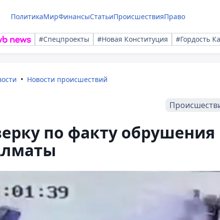
Политика
Мир
Финансы
Статьи
Происшествия
Право
#Спецпроекты
#Новая Конституция
#Гордость К
вости
Новости происшествий
Происшеств
верку по факту обрушения
Алматы