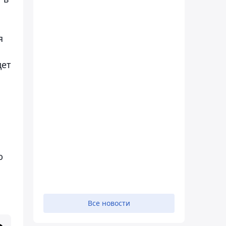
я
дет
ю
Все новости