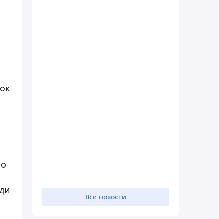
пок
ро
ади
Все новости