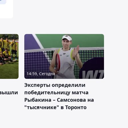
14:59, Сегодня
Эксперты определили
 вышли
победительницу матча
Рыбакина – Самсонова на
"тысячнике" в Торонто