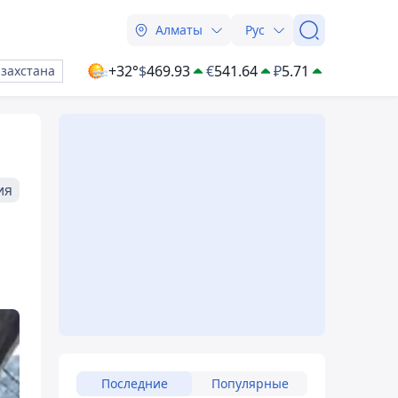
Алматы
Рус
+32°
$
469.93
€
541.64
₽
5.71
азахстана
ия
Последние
Популярные