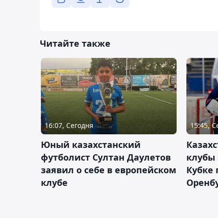
Читайте также
16:07, Сегодня
15:45, 
Юный казахстанский
Казах
футболист Султан Даулетов
клубы 
заявил о себе в европейском
Кубке 
клубе
Оренбу