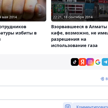
4 мая 2014
22:21, 18 сентября 2014
сотрудников
Взорвавшееся в Алматы
ратуры избиты в
кафе, возможно, не име
и
разрешения на
использование газа
В
Комментироват