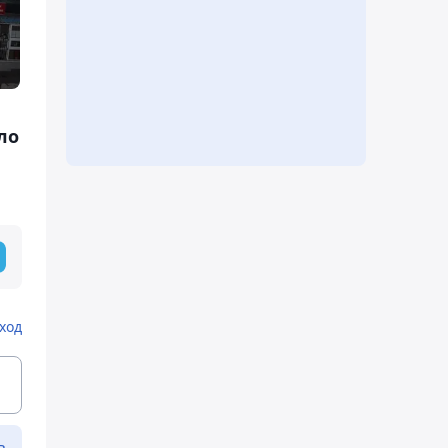
ло
ход
ь