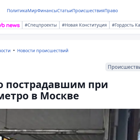
Политика
Мир
Финансы
Статьи
Происшествия
Право
#Спецпроекты
#Новая Конституция
#Гордость К
вости
Новости происшествий
Происшеств
о пострадавшим при
метро в Москве