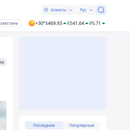
Алматы
Рус
+30°
$
469.93
€
541.64
₽
5.71
азахстана
ия
Последние
Популярные