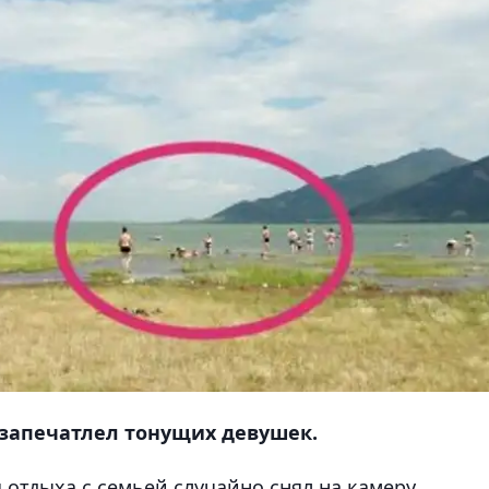
запечатлел тонущих девушек.
отдыха с семьей случайно снял на камеру