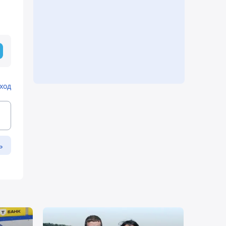
ход
ь