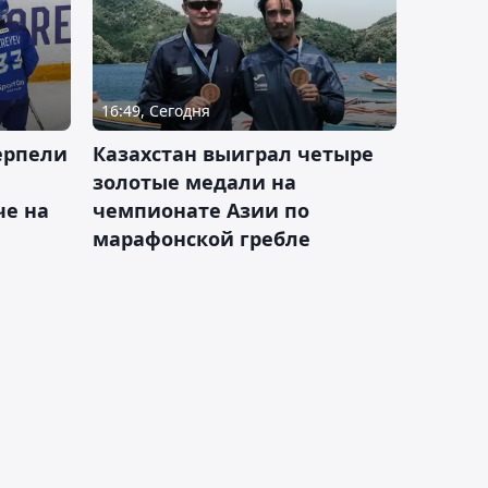
16:49, Сегодня
ерпели
Казахстан выиграл четыре
золотые медали на
е на
чемпионате Азии по
марафонской гребле