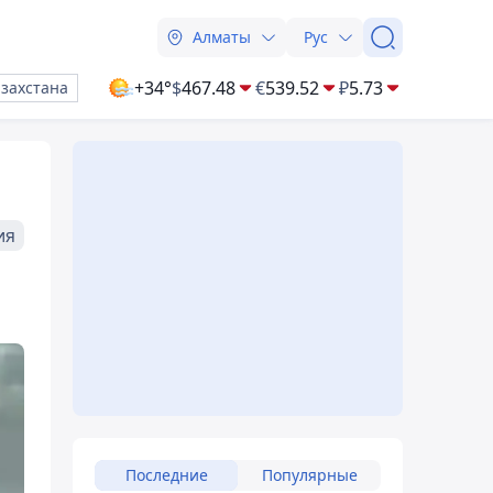
Алматы
Рус
+34°
$
467.48
€
539.52
₽
5.73
азахстана
ия
Последние
Популярные