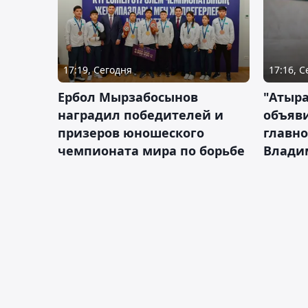
17:19, Сегодня
17:16, 
Ербол Мырзабосынов
"Атыр
наградил победителей и
объяви
призеров юношеского
главно
чемпионата мира по борьбе
Влади