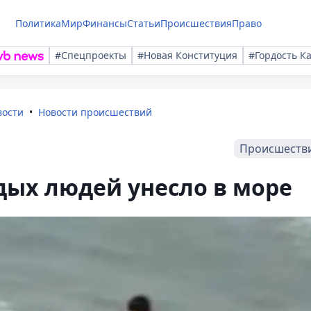
Политика
Мир
Финансы
Статьи
Происшествия
Право
#Спецпроекты
#Новая Конституция
#Гордость К
вости
Новости происшествий
Происшеств
дых людей унесло в море