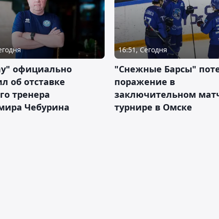
Сегодня
16:51, Сегодня
ау" официально
"Снежные Барсы" пот
л об отставке
поражение в
го тренера
заключительном матч
мира Чебурина
турнире в Омске