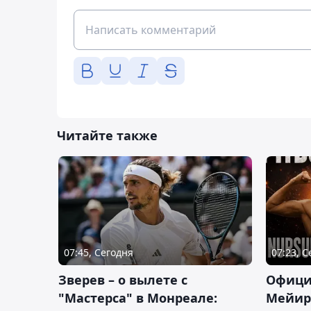
Читайте также
07:45, Сегодня
07:23, 
Зверев – о вылете с
Офици
"Мастерса" в Монреале:
Мейир