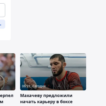
ь
06:21, Сегодня
терпел
Махачеву предложили
ом
начать карьеру в боксе