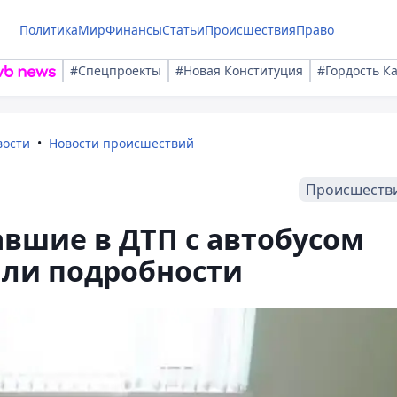
Политика
Мир
Финансы
Статьи
Происшествия
Право
#Спецпроекты
#Новая Конституция
#Гордость К
вости
Новости происшествий
Происшеств
авшие в ДТП с автобусом
али подробности