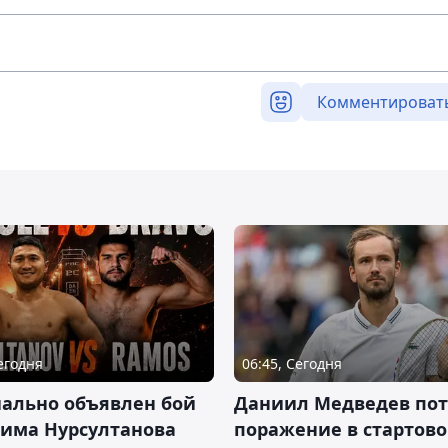
Комментироват
Сегодня
06:45, Сегодня
ально объявлен бой
Даниил Медведев по
има Нурсултанова
поражение в стартов