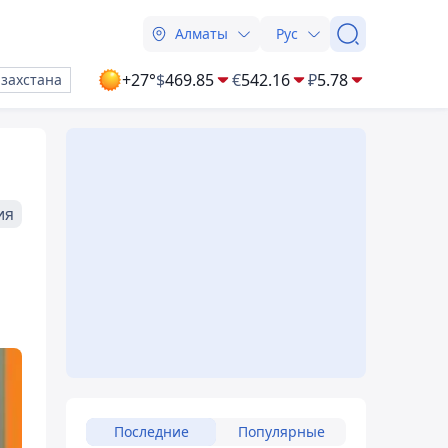
Алматы
Рус
+27°
$
469.85
€
542.16
₽
5.78
азахстана
ия
Последние
Популярные