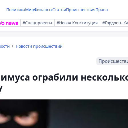
Политика
Мир
Финансы
Статьи
Происшествия
Право
#Спецпроекты
#Новая Конституция
#Гордость К
вости
Новости происшествий
Происшеств
нимуса ограбили нескольк
у