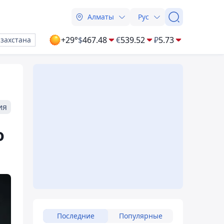
Алматы
Рус
+29°
$
467.48
€
539.52
₽
5.73
азахстана
ия
о
Последние
Популярные