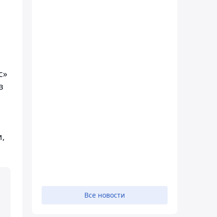
с»
з
и,
Все новости