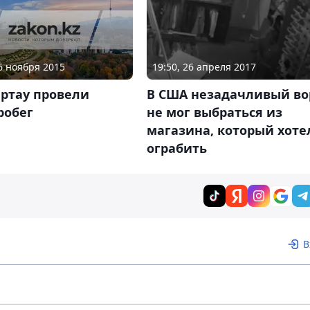
16 ноября 2015
19:50, 26 апреля 2017
иртау провели
В США незадачливый во
робег
не мог выбраться из
магазина, который хоте
ограбить
В