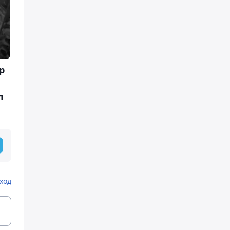
р
л
ход