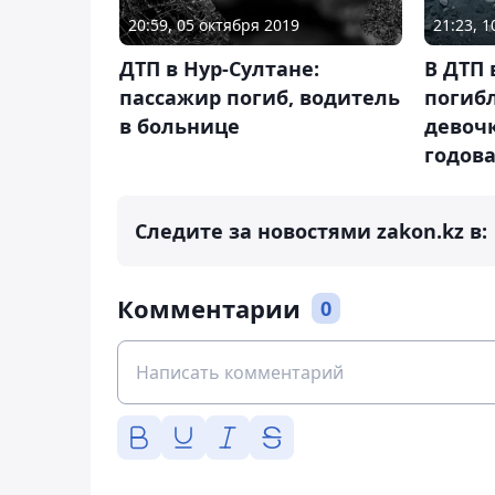
20:59, 05 октября 2019
21:23, 
ДТП в Нур-Султане:
В ДТП 
пассажир погиб, водитель
погиб
в больнице
девочк
годов
Следите за новостями zakon.kz в:
Комментарии
0