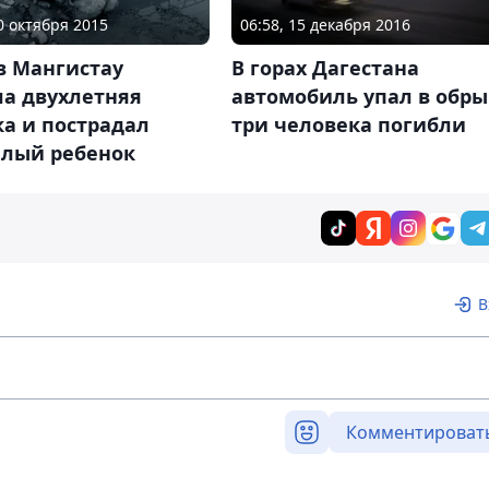
10 октября 2015
06:58, 15 декабря 2016
в Мангистау
В горах Дагестана
ла двухлетняя
автомобиль упал в обры
а и пострадал
три человека погибли
алый ребенок
В
Комментироват