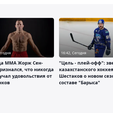
Сегодня
16:42, Сегодня
да ММА Жорж Сен-
"Цель - плей-офф": зв
ризнался, что никогда
казахстанского хокке
учал удовольствия от
Шестаков о новом сез
нков
составе "Барыса"