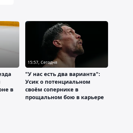
15:57, Сегодня
езда
"У нас есть два варианта":
я
Усик о потенциальном
оне в
своём сопернике в
прощальном бою в карьере