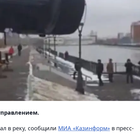
управлением.
л в реку,
сообщили
МИА «Казинформ»
в пресс-