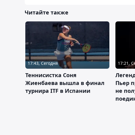
Читайте также
17:43, Сегодня
17:21, 
Теннисистка Соня
Леген
Жиенбаева вышла в финал
Пьер п
турнира ITF в Испании
не пол
поеди