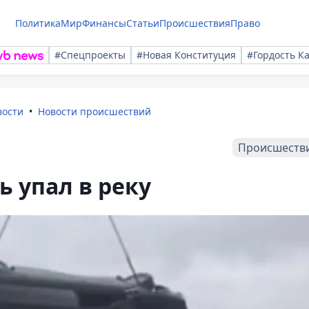
Политика
Мир
Финансы
Статьи
Происшествия
Право
#Спецпроекты
#Новая Конституция
#Гордость К
вости
Новости происшествий
Происшеств
ь упал в реку