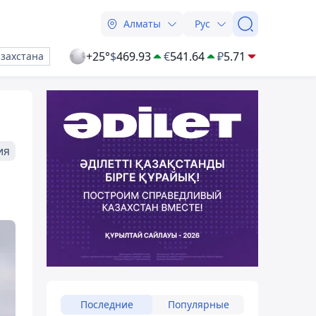
Алматы
Рус
+25°
$
469.93
€
541.64
₽
5.71
азахстана
ия
Последние
Популярные