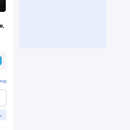
в,
ход
ь