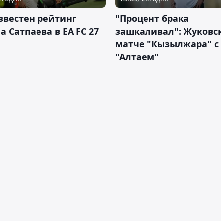
звестен рейтинг
"Процент брака
а Сатпаева в EA FC 27
зашкаливал": Жуковс
матче "Кызылжара" с
"Алтаем"