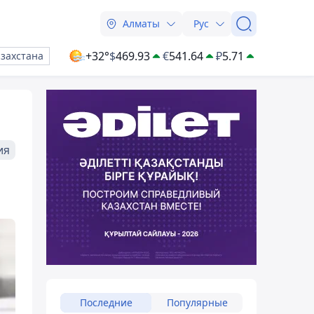
Алматы
Рус
+32°
$
469.93
€
541.64
₽
5.71
азахстана
ия
Последние
Популярные