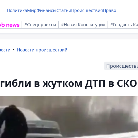
Политика
Мир
Финансы
Статьи
Происшествия
Право
#Спецпроекты
#Новая Конституция
#Гордость К
вости
Новости происшествий
Происшеств
гибли в жутком ДТП в СКО