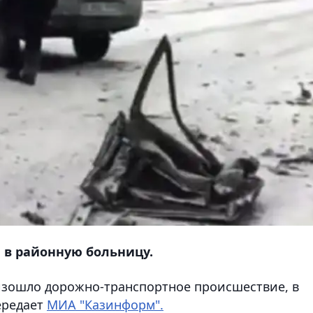
 в районную больницу.
изошло дорожно-транспортное происшествие, в
ередает
МИА "Казинформ".