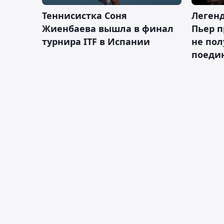
Теннисистка Соня
Леген
Жиенбаева вышла в финал
Пьер п
турнира ITF в Испании
не пол
поеди