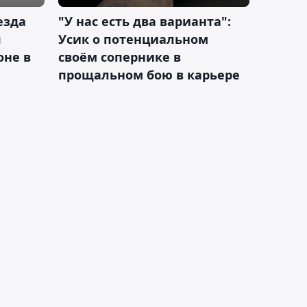
езда
"У нас есть два варианта":
я
Усик о потенциальном
оне в
своём сопернике в
прощальном бою в карьере