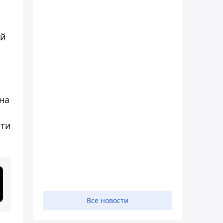
ий
на
сти
Все новости