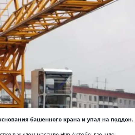
основания башенного крана и упал на поддон.
тке в жилом массиве Нур Актобе, где шло