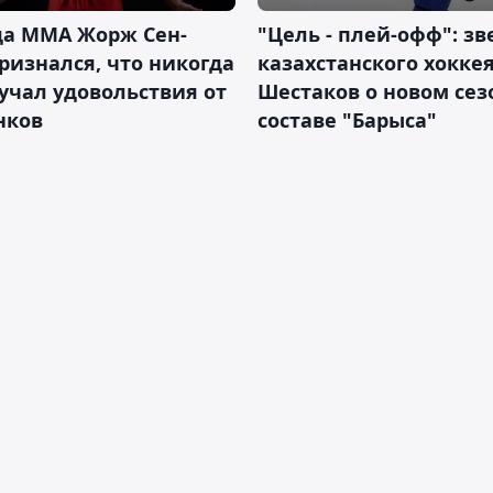
да ММА Жорж Сен-
"Цель - плей-офф": зв
ризнался, что никогда
казахстанского хокке
учал удовольствия от
Шестаков о новом сез
нков
составе "Барыса"