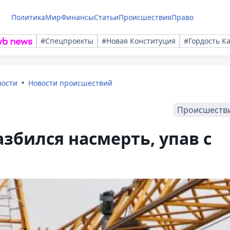
Политика
Мир
Финансы
Статьи
Происшествия
Право
#Спецпроекты
#Новая Конституция
#Гордость К
вости
Новости происшествий
Происшеств
збился насмерть, упав с