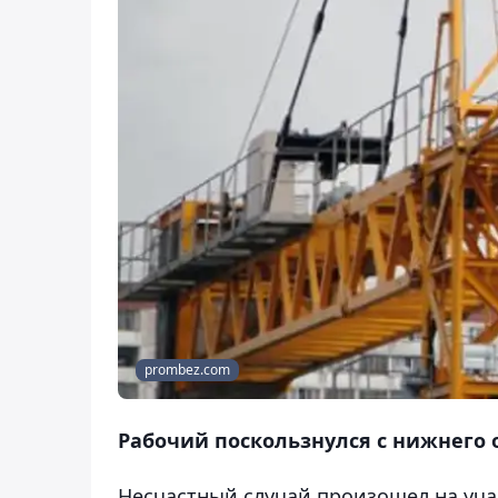
prombez.com
Рабочий поскользнулся с нижнего 
Несчастный случай произошел на учас