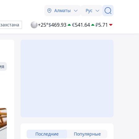
Алматы
Рус
+25°
$
469.93
€
541.64
₽
5.71
азахстана
ия
Последние
Популярные