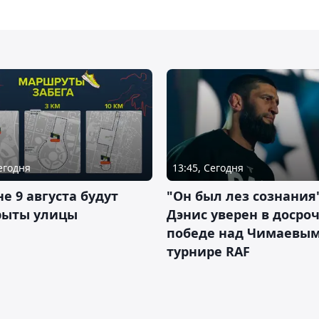
Сегодня
13:45, Сегодня
не 9 августа будут
"Он был лез сознания"
рыты улицы
Дэнис уверен в досро
победе над Чимаевым
турнире RAF