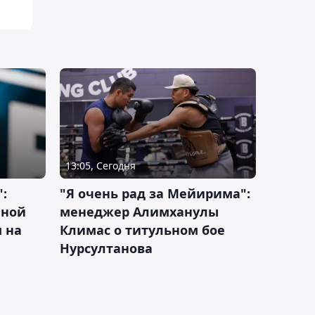
13:05, Сегодня
:
"Я очень рад за Мейирима":
чной
менеджер Алимханулы
 на
Климас о титульном бое
Нурсултанова