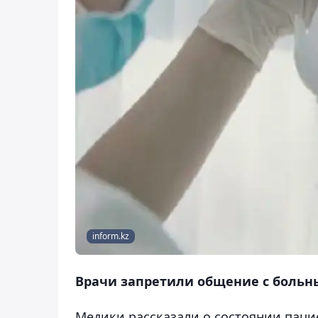
inform.kz
Врачи запретили общение с больн
Медики рассказали о состоянии паци