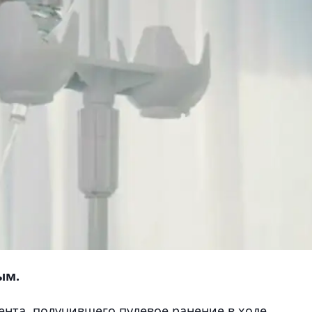
ым.
ента, получившего пулевое ранение в ходе