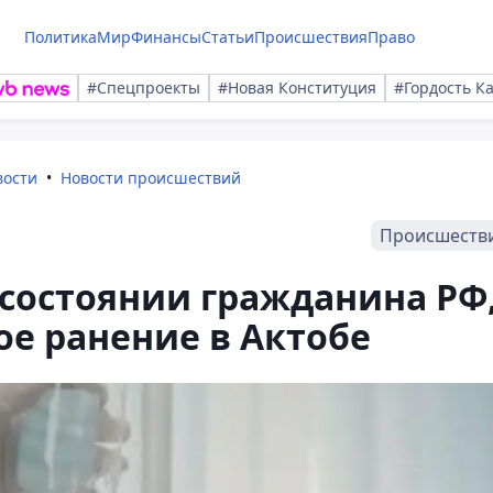
Политика
Мир
Финансы
Статьи
Происшествия
Право
#Спецпроекты
#Новая Конституция
#Гордость К
вости
Новости происшествий
Происшеств
 состоянии гражданина РФ
е ранение в Актобе