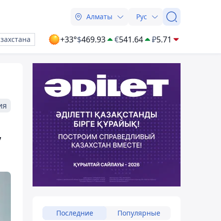
Алматы
Рус
+33°
$
469.93
€
541.64
₽
5.71
азахстана
ия
,
Последние
Популярные