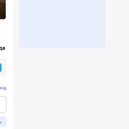
де
ход
ь