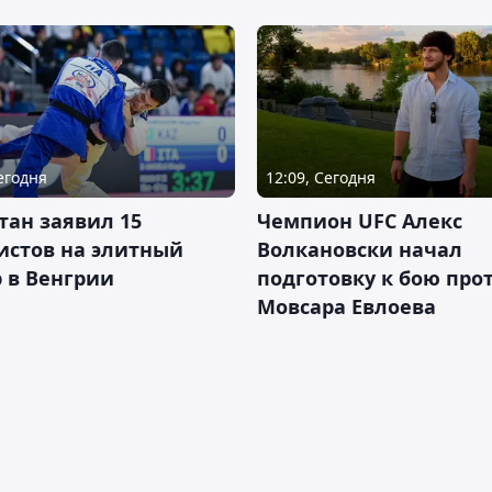
Сегодня
12:09, Сегодня
тан заявил 15
Чемпион UFC Алекс
истов на элитный
Волкановски начал
 в Венгрии
подготовку к бою про
Мовсара Евлоева