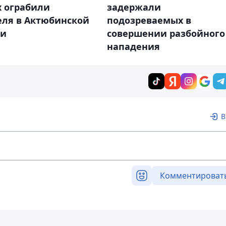
х ограбили
задержали
еля в Актюбинской
подозреваемых в
ти
совершении разбойного
нападения
В
Комментироват