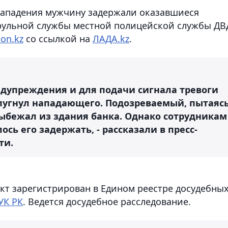
ападения мужчину задержали оказавшиеся
рульной службы местной полицейской службы ДВ
kon.kz
со ссылкой на
ЛАДА.kz
.
едупреждения и для подачи сигнала тревоги
спугнул нападающего. Подозреваемый, пытаяс
выбежал из здания банка. Однако сотрудникам
сь его задержать, - рассказали в пресс-
ти.
акт зарегистрирован в Едином реестре досудебны
УК РК
. Ведется досудебное расследование.