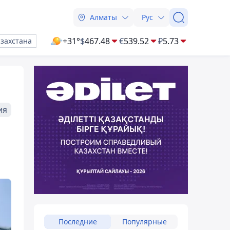
Алматы
Рус
+31°
$
467.48
€
539.52
₽
5.73
азахстана
ия
Последние
Популярные