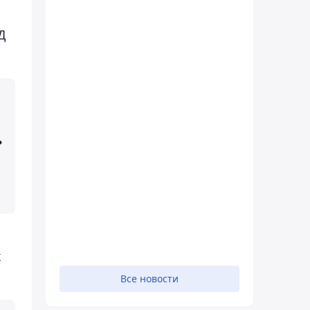
Д
ь
х
Все новости