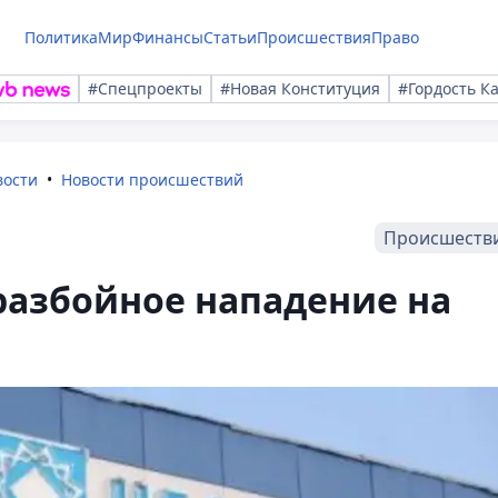
Политика
Мир
Финансы
Статьи
Происшествия
Право
#Спецпроекты
#Новая Конституция
#Гордость К
вости
Новости происшествий
Происшеств
разбойное нападение на