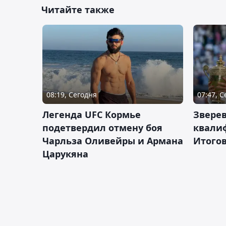
Читайте также
08:19, Сегодня
07:47, 
Легенда UFC Кормье
Зверев
подетвердил отмену боя
квали
Чарльза Оливейры и Армана
Итогов
Царукяна