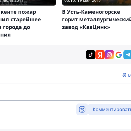
05 июля 2017
06:16, 19 мая 2017
кенте пожар
В Усть-Каменогорске
шил старейшее
горит металлургически
 города до
завод «КазЦинк»
ания
В
Комментироват