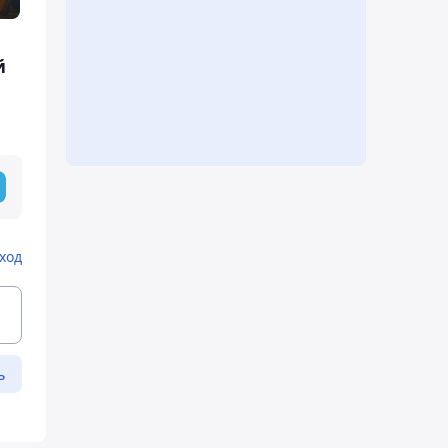
й
ход
ь