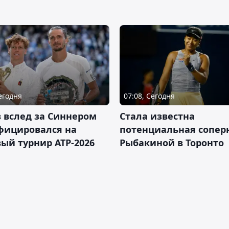
Сегодня
07:08, Сегодня
 вслед за Синнером
Cтала известна
фицировался на
потенциальная сопер
ый турнир ATP-2026
Рыбакиной в Торонто