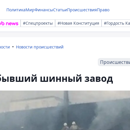
Политика
Мир
Финансы
Статьи
Происшествия
Право
#Спецпроекты
#Новая Конституция
#Гордость К
вости
Новости происшествий
Происшеств
 бывший шинный завод