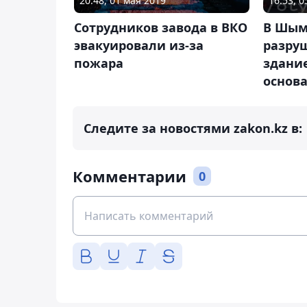
20:48, 01 мая 2019
16:53, 
Сотрудников завода в ВКО
В Шым
эвакуировали из-за
разру
пожара
здание
основ
Следите за новостями zakon.kz в:
Комментарии
0