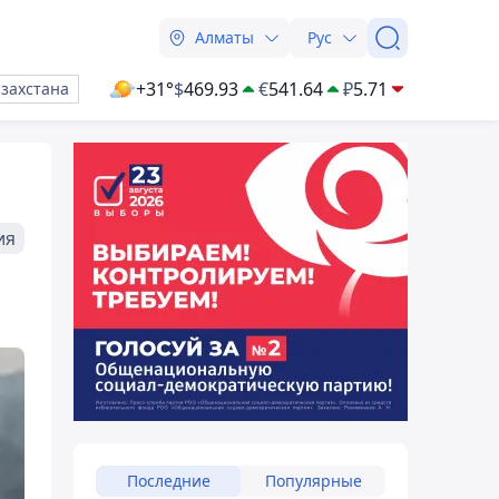
Алматы
Рус
+31°
$
469.93
€
541.64
₽
5.71
азахстана
ия
Последние
Популярные