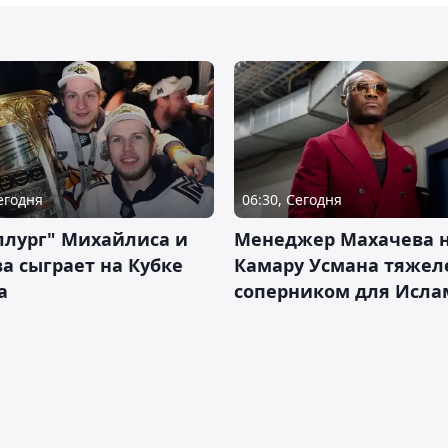
Сегодня
06:30, Сегодня
ллург" Михайлиса и
Менеджер Махачева 
а сыграет на Кубке
Камару Усмана тяже
а
соперником для Исла