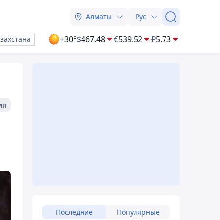
Алматы
Рус
+30°
$
467.48
€
539.52
₽
5.73
азахстана
ия
Последние
Популярные