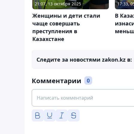
21:07, 13 октября 2025
17:33, 
Женщины и дети стали
В Каза
чаще совершать
изнас
преступления в
мень
Казахстане
Следите за новостями zakon.kz в:
Комментарии
0