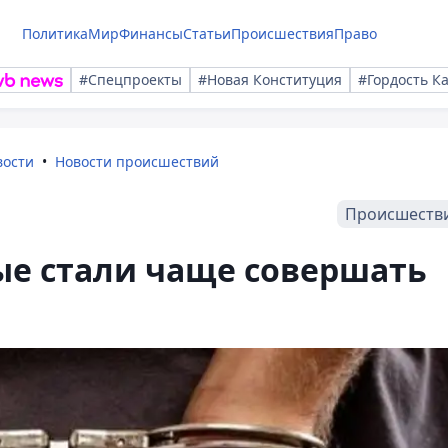
Политика
Мир
Финансы
Статьи
Происшествия
Право
#Спецпроекты
#Новая Конституция
#Гордость К
вости
Новости происшествий
Происшеств
ые стали чаще совершать