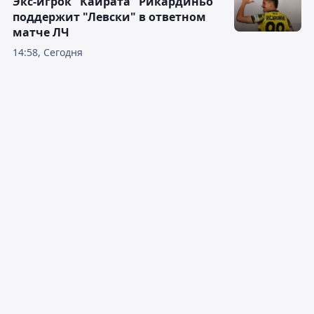
Экс-игрок "Кайрата" Рикардиньо
поддержит "Левски" в ответном
матче ЛЧ
14:58, Сегодня