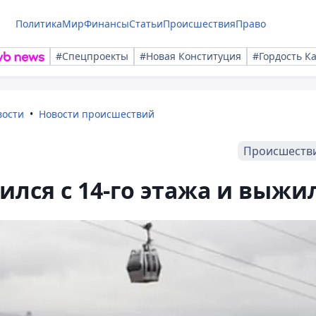
Политика
Мир
Финансы
Статьи
Происшествия
Право
#Спецпроекты
#Новая Конституция
#Гордость К
вости
Новости происшествий
Происшеств
ился с 14-го этажа и выжи