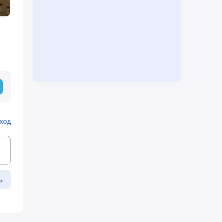
ход
ь