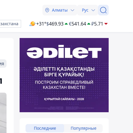
Алматы
Рус
+31°
$
469.93
€
541.64
₽
5.71
азахстана
ия
л
Последние
Популярные