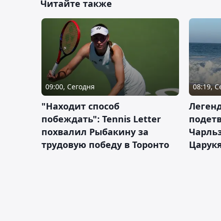
Читайте также
09:00, Сегодня
08:19, 
"Находит способ
Легенд
побеждать": Tennis Letter
подетв
похвалил Рыбакину за
Чарль
трудовую победу в Торонто
Царук