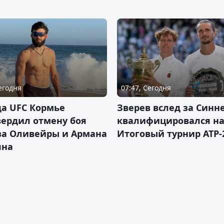
Сегодня
07:47, Сегодня
а UFC Кормье
Зверев вслед за Синн
ердил отмену боя
квалифицировался н
за Оливейры и Армана
Итоговый турнир ATP-
яна