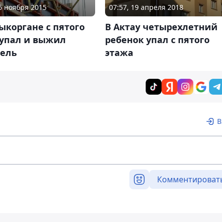
26 ноября 2015
07:57, 19 апреля 2018
ыкоргане с пятого
В Актау четырехлетний
 упал и выжил
ребенок упал с пятого
тель
этажа
В
Комментироват