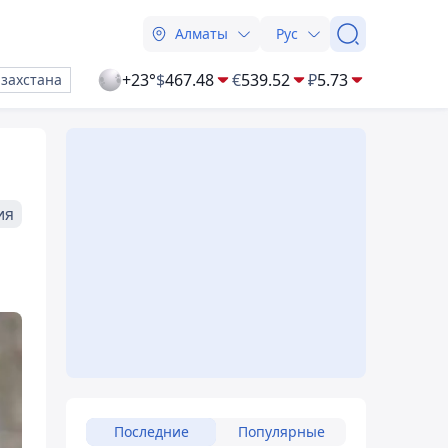
Алматы
Рус
+23°
$
467.48
€
539.52
₽
5.73
азахстана
ия
Последние
Популярные