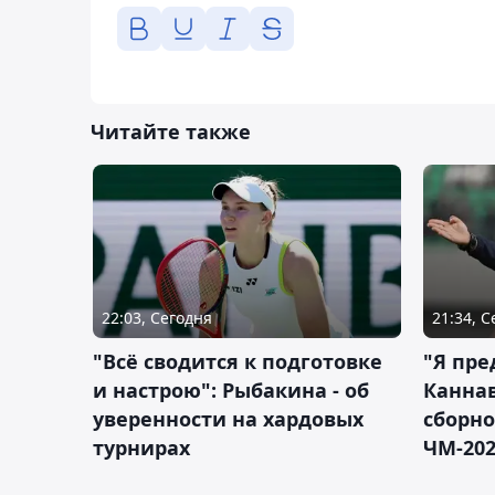
Читайте также
22:03, Сегодня
21:34, 
"Всё сводится к подготовке
"Я пре
и настрою": Рыбакина - об
Каннав
уверенности на хардовых
сборно
турнирах
ЧМ-20