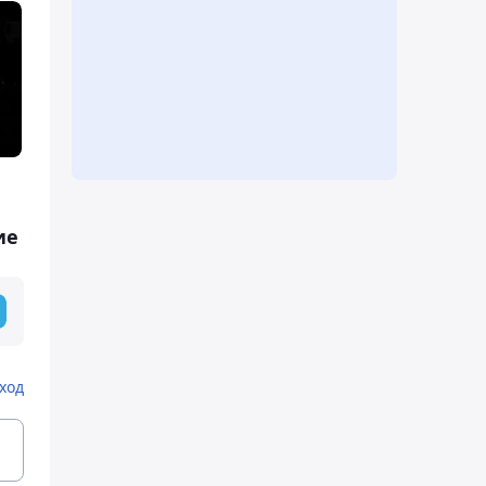
ие
ход