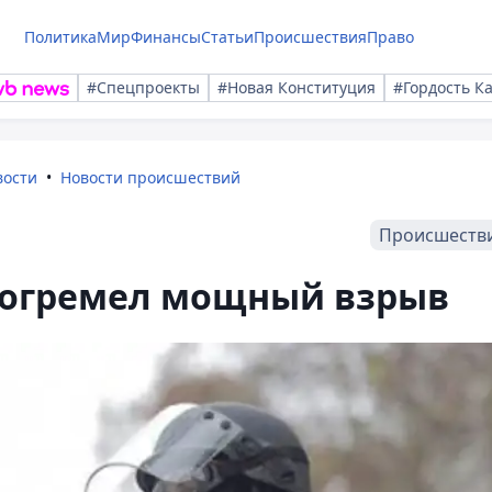
Политика
Мир
Финансы
Статьи
Происшествия
Право
#Спецпроекты
#Новая Конституция
#Гордость К
вости
Новости происшествий
Происшеств
рогремел мощный взрыв