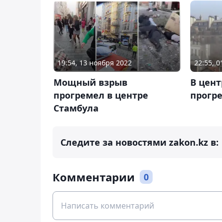
19:54, 13 ноября 2022
22:55, 
Мощный взрыв
В цен
прогремел в центре
прогр
Стамбула
Следите за новостями zakon.kz в:
Комментарии
0