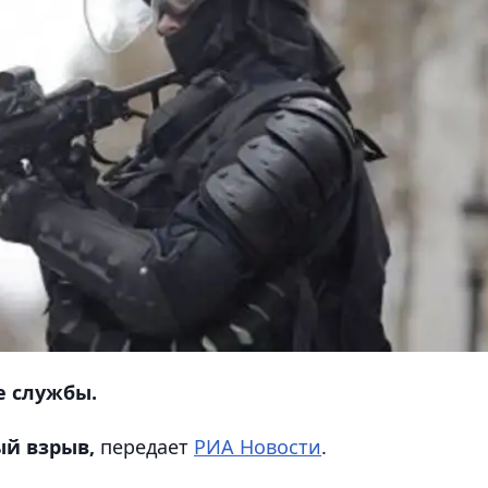
е службы.
й взрыв,
передает
РИА Новости
.