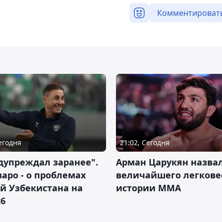
Комментироват
Сегодня
21:02, Сегодня
дупреждал заранее".
Арман Царукян назва
аро - о проблемах
величайшего легкове
й Узбекистана на
истории ММА
26