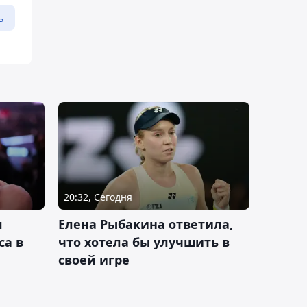
ь
20:32, Сегодня
л
Елена Рыбакина ответила,
са в
что хотела бы улучшить в
своей игре