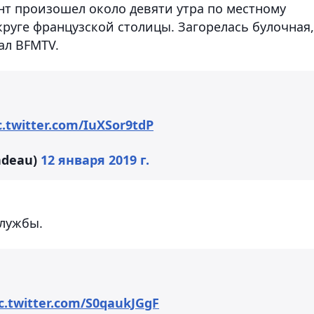
т произошел около девяти утра по местному
круге французской столицы. Загорелась булочная,
ал BFMTV.
c.twitter.com/IuXSor9tdP
ndeau)
12 января 2019 г.
службы.
c.twitter.com/S0qaukJGgF