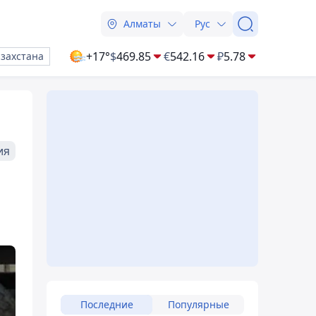
Алматы
Рус
+17°
$
469.85
€
542.16
₽
5.78
азахстана
ия
Последние
Популярные