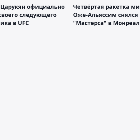
 Царукян официально
Четвёртая ракетка ми
своего следующего
Оже-Альяссим снялся 
ика в UFC
"Мастерса" в Монреал