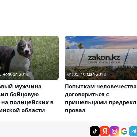
01:05, 10 мая 2018
06 ноября 2018
Попыткам человечества
звый мужчина
договориться с
вил бойцовую
пришельцами предрекл
 на полицейских в
провал
инской области