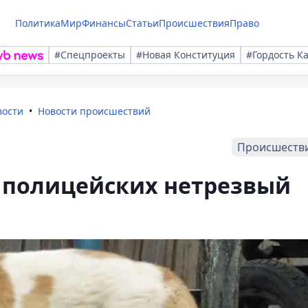
Политика
Мир
Финансы
Статьи
Происшествия
Право
#Спецпроекты
#Новая Конституция
#Гордость К
вости
Новости происшествий
Происшеств
а полицейских нетрезвый