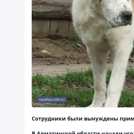
nautilus.com.ru
Сотрудники были вынуждены приме
В Алматинской области начали уго