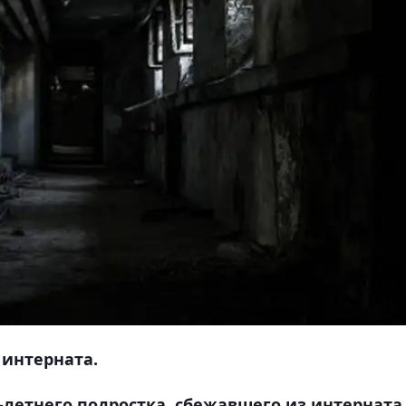
 интерната.
летнего подростка, сбежавшего из интерната