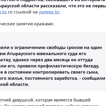
рауской области рассказали, что это не перв
.kz
со ссылкой на
yunews.kz
.
ические занятия кражами.
орили к ограничению свободы сроком на один
ием Атырауского ювенального суда его
ктау, однако через два месяца он оттуда
ли его, провели профилактическую беседу,
е в состоянии контролировать своего сына,
ого жилья, постоянного заработка, - сообщили
кой области.
летней девушкой, которая является бывшей
у. По словам стражей порядка, сейчас девушку