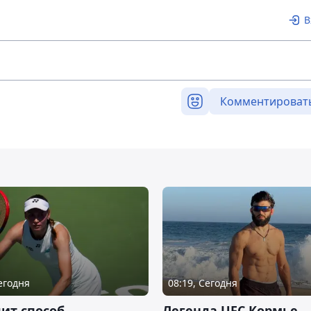
В
Комментироват
Сегодня
08:19, Сегодня
ит способ
Легенда UFC Кормье