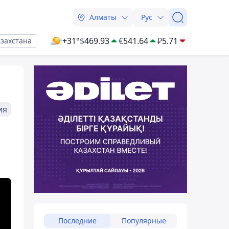
Алматы
Рус
+31°
$
469.93
€
541.64
₽
5.71
азахстана
ия
Последние
Популярные