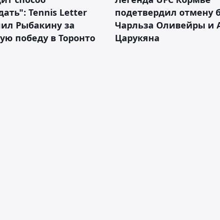
ать": Tennis Letter
подетвердил отмену 
лил Рыбакину за
Чарльза Оливейры и 
ую победу в Торонто
Царукяна