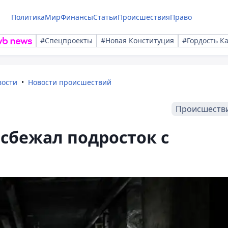
Политика
Мир
Финансы
Статьи
Происшествия
Право
#Спецпроекты
#Новая Конституция
#Гордость К
вости
Новости происшествий
Происшеств
 сбежал подросток с