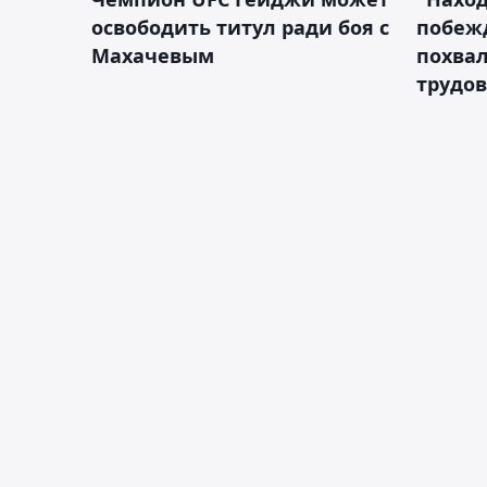
освободить титул ради боя с
побежд
Махачевым
похва
трудов