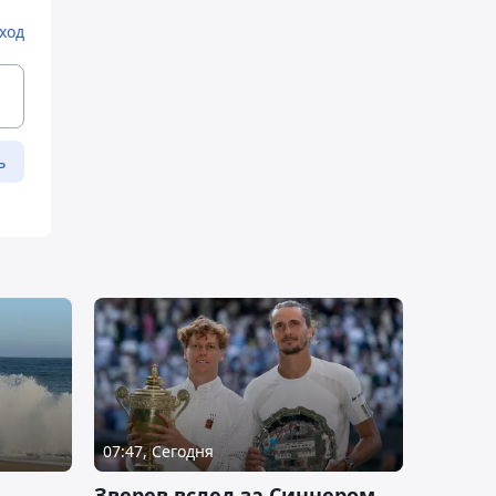
ход
ь
07:47, Сегодня
Зверев вслед за Синнером