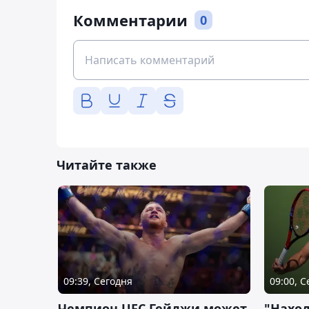
Комментарии
0
Читайте также
09:39, Сегодня
09:00, 
Чемпион UFC Гейджи может
"Наход