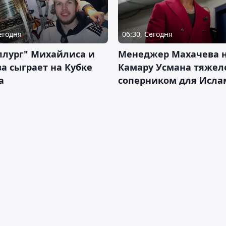
Сегодня
06:30, Сегодня
ллург" Михайлиса и
Менеджер Махачева 
а сыграет на Кубке
Камару Усмана тяже
а
соперником для Исла