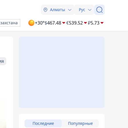
Алматы
Рус
+30°
$
467.48
€
539.52
₽
5.73
азахстана
ия
Последние
Популярные