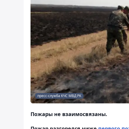
пресс-служба КЧС МВД РК
Пожары не взаимосвязаны.
Пожар разгорелся ниже
первого п