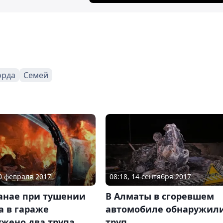
орда
Семей
20 февраля 2017
08:18, 14 сентября 2017
танае при тушении
В Алматы в сгоревшем
а в гараже
автомобиле обнаружил
ужено два трупа
труп