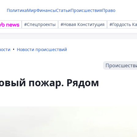
Политика
Мир
Финансы
Статьи
Происшествия
Право
#Спецпроекты
#Новая Конституция
#Гордость К
вости
Новости происшествий
Происшеств
новый пожар. Рядом