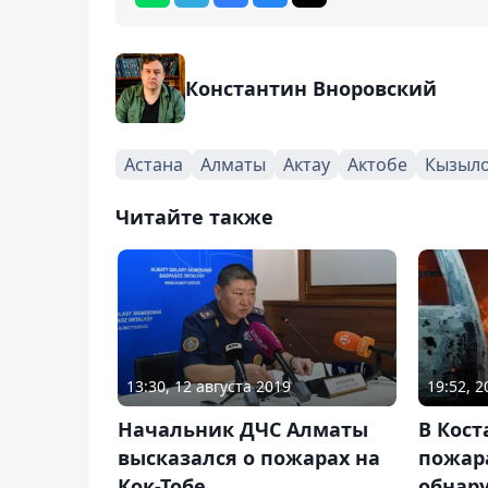
Константин Вноровский
Астана
Алматы
Актау
Актобе
Кызыл
Читайте также
13:30, 12 августа 2019
19:52, 
Начальник ДЧС Алматы
В Кос
высказался о пожарах на
пожар
Кок-Тобе
обнар