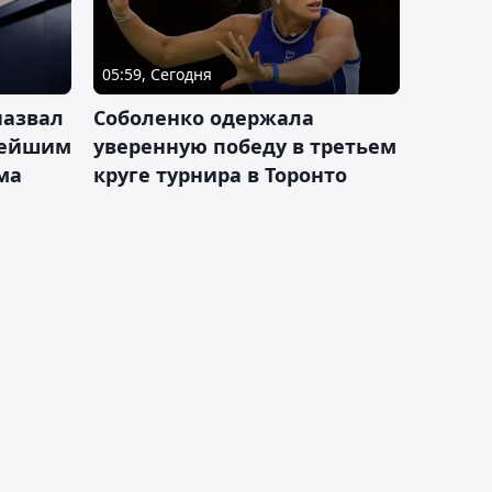
05:59, Сегодня
назвал
Соболенко одержала
лейшим
уверенную победу в третьем
ма
круге турнира в Торонто