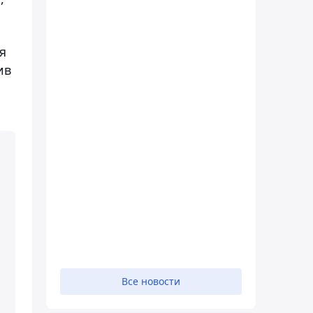
я
ив
Все новости