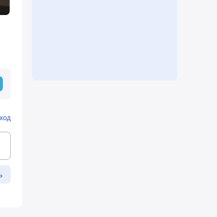
ход
ь