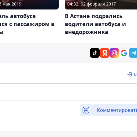
6 мая 2019
04:32, 02 февраля 2017
ль автобуса
В Астане подрались
ся с пассажиром в
водители автобуса и
ы
внедорожника
В
Комментироват