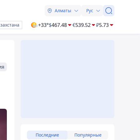
Алматы
Рус
+33°
$
467.48
€
539.52
₽
5.73
азахстана
ия
в
Последние
Популярные