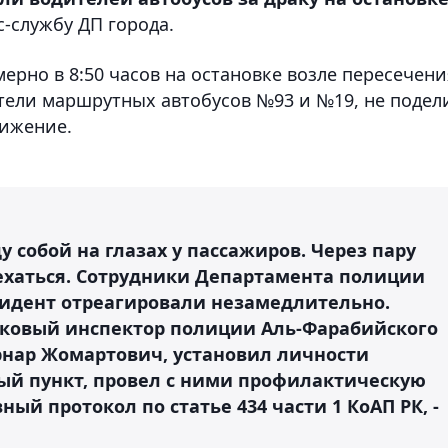
с-службу ДП города.
ерно в 8:50 часов на остановке возле пересечени
тели маршрутных автобусов №93 и №19, не подел
вижение.
у собой на глазах у пассажиров. Через пару
ехаться. Сотрудники Департамента полиции
идент отреагировали незамедлительно.
стковый инспектор полиции Аль-Фарабийского
нар Жомартович, установил личности
ный пункт, провел с ними профилактическую
ый протокол по статье 434 части 1 КоАП РК, -