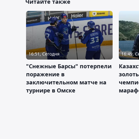
Читайте также
16:51, Сегодня
16:49, 
"Снежные Барсы" потерпели
Казахс
поражение в
золот
заключительном матче на
чемпи
турнире в Омске
мараф