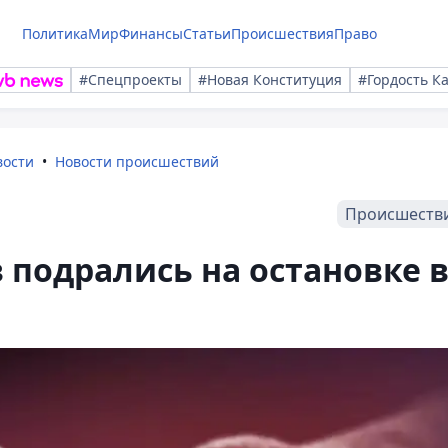
Политика
Мир
Финансы
Статьи
Происшествия
Право
#Спецпроекты
#Новая Конституция
#Гордость К
вости
Новости происшествий
Происшеств
 подрались на остановке 