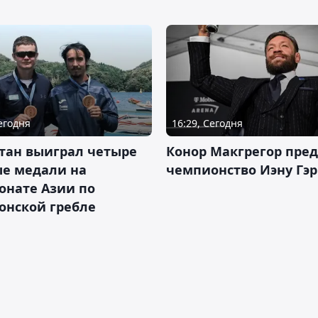
Сегодня
16:29, Сегодня
тан выиграл четыре
Конор Макгрегор пре
ые медали на
чемпионство Иэну Гэ
онате Азии по
онской гребле