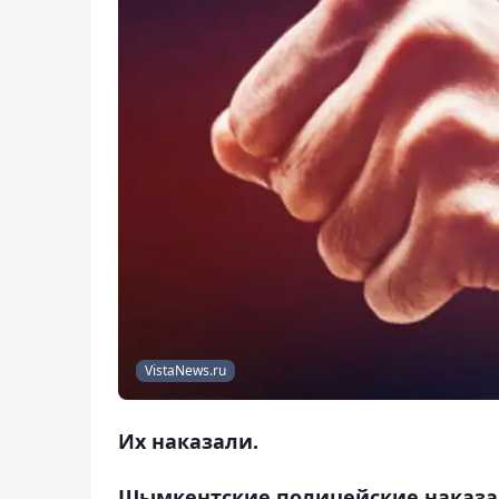
VistaNews.ru
Их наказали.
Шымкентские полицейские наказал