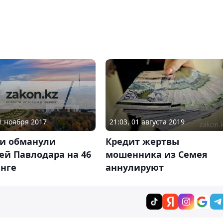
21 ноября 2017
21:03, 01 августа 2019
ги обманули
Кредит жертвы
ей Павлодара на 46
мошенника из Семея
енге
аннулируют