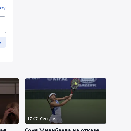
ход
ь
17:47, Сегодня
ая
Соня Жиенбаева на отказе