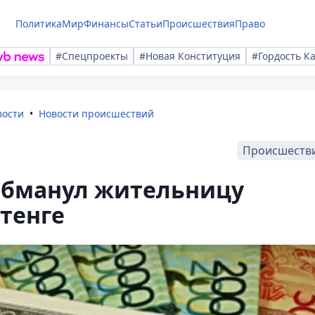
Политика
Мир
Финансы
Статьи
Происшествия
Право
#Спецпроекты
#Новая Конституция
#Гордость К
вости
Новости происшествий
Происшеств
обманул жительницу
 тенге