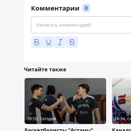
Комментарии
0
Читайте также
19:10, Сегодня
18:34, 
Баскетболисты "Астаны"
Канад