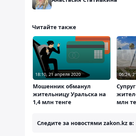
Читайте также
06:24, 
18:10, 21 апреля 2020
Супру
Мошенник обманул
жител
жительницу Уральска на
млн т
1,4 млн тенге
Следите за новостями zakon.kz в: