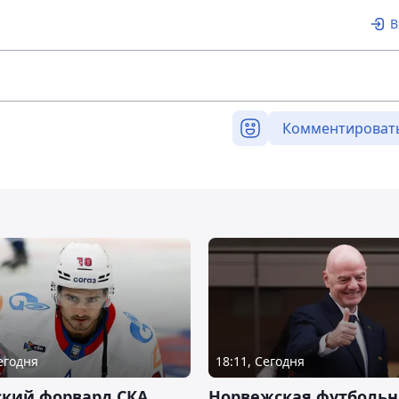
В
Комментироват
Сегодня
18:11, Сегодня
ский форвард СКА
Норвежская футбольн