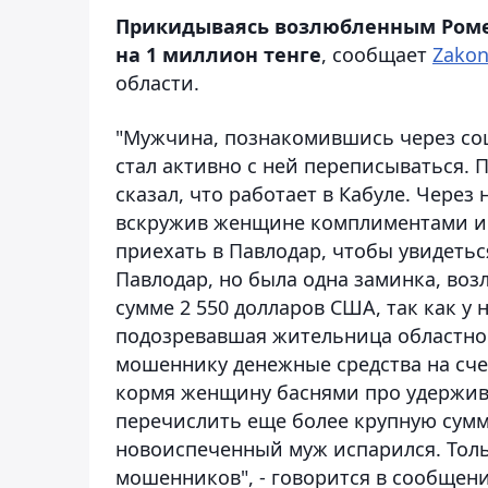
Прикидываясь возлюбленным Роме
на 1 миллион тенге
, сообщает
Zakon
области.
"Мужчина, познакомившись через соц
стал активно с ней переписываться
сказал, что работает в Кабуле. Чере
вскружив женщине комплиментами и п
приехать в Павлодар, чтобы увидеться
Павлодар, но была одна заминка, воз
сумме 2 550 долларов США, так как у 
подозревавшая жительница областно
мошеннику денежные средства на сче
кормя женщину баснями про удержива
перечислить еще более крупную сумму
новоиспеченный муж испарился. Толь
мошенников", - говорится в сообщен