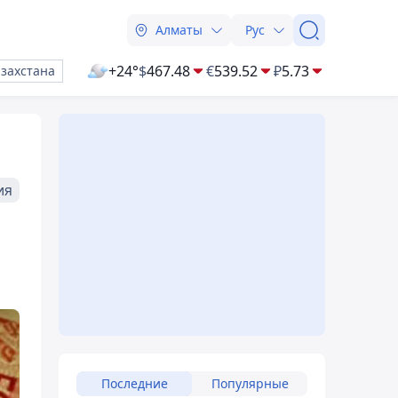
Алматы
Рус
+24°
$
467.48
€
539.52
₽
5.73
азахстана
ия
Последние
Популярные