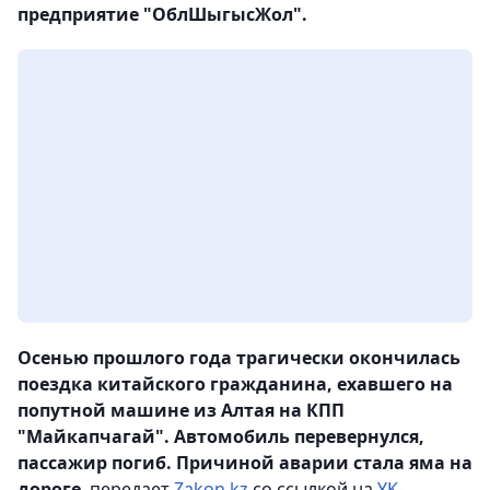
предприятие "ОблШыгысЖол".
Осенью прошлого года трагически окончилась
поездка китайского гражданина, ехавшего на
попутной машине из Алтая на КПП
"Майкапчагай". Автомобиль перевернулся,
пассажир погиб. Причиной аварии стала яма на
дороге
, передает
Zakon.kz
со ссылкой на
YK-