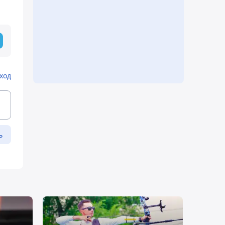
ход
ь