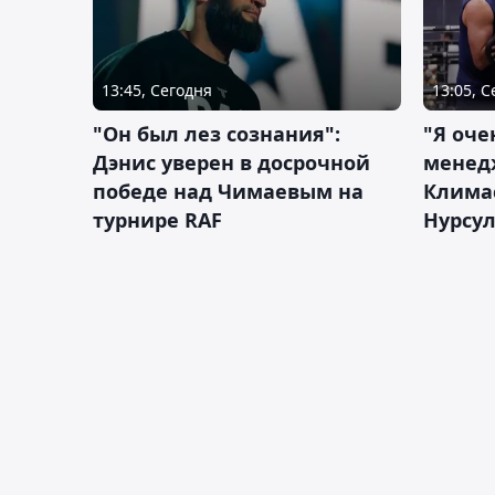
13:45, Сегодня
13:05, 
"Он был лез сознания":
"Я оче
Дэнис уверен в досрочной
менед
победе над Чимаевым на
Климас
турнире RAF
Нурсу