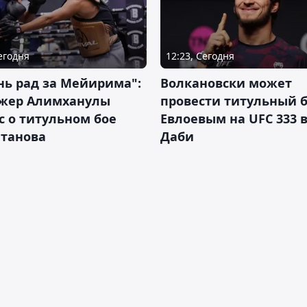
Сегодня
12:23, Сегодня
нь рад за Мейирима":
Волкановски может
жер Алимханулы
провести титульный б
 о титульном бое
Евлоевым на UFC 333 в
лтанова
Даби