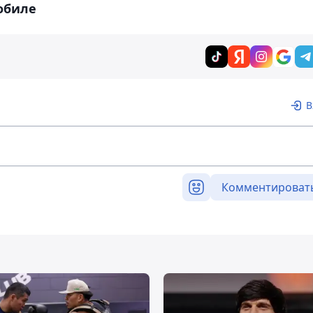
обиле
В
Комментироват