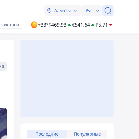
Алматы
Рус
+33°
$
469.93
€
541.64
₽
5.71
азахстана
ия
Последние
Популярные