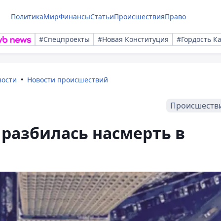
Политика
Мир
Финансы
Статьи
Происшествия
Право
#Спецпроекты
#Новая Конституция
#Гордость К
вости
Новости происшествий
Происшеств
разбилась насмерть в