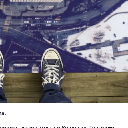
та.
ерть, упав с моста в Уральске. Трагедия