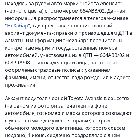
находясь за рулем авто марки "Тойота Авенсис"
(черного цвета) с госномером 664ABB/02. Данная
информация распространяется в телеграм-канале
"
НеХабар
", где представлен сканированный
вариант документа-справки о произошедшем ДТП в
Алматы. В информации "НеХабар" перечислены
конкретные марки и государственные номера
автомобилей, участвовавших в ДТП — 664ABB/02 и
608PRA/08 — их владельцы и лица, на которых
оформлены страховые полисы с указанием
фамилии, имени, отчества, года рождения и адреса
проживания.
Аккаунт водителя черной Toyota Avensis в соцсетях
(на одном из фото он запечатлен на фоне
автомобиля, госномер и марка которого совпадают
с указанными в документе-справке) открыл
обычного молодого алматинца, которого совсем
недавно, 1 июня, сердечно поздравляла с днем