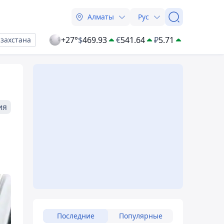
Алматы
Рус
+27°
$
469.93
€
541.64
₽
5.71
азахстана
ия
Последние
Популярные