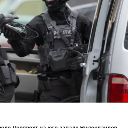
.
роде Дордрехт на юго-западе Нидерландов
,