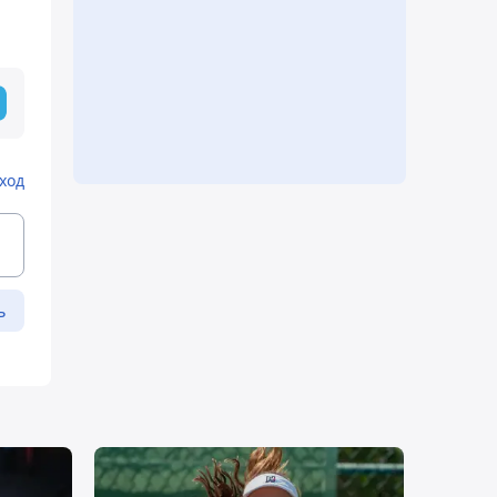
ход
ь