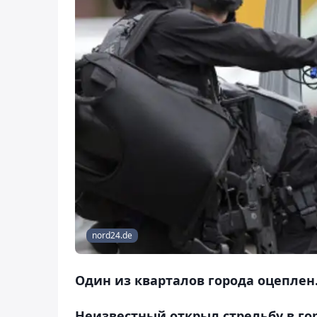
nord24.de
Один из кварталов города оцеплен
Неизвестный открыл стрельбу в го