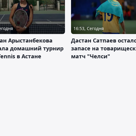
Сегодня
16:53, Сегодня
ан Арыстанбекова
Дастан Сатпаев осталс
ала домашний турнир
запасе на товарищес
Tennis в Астане
матч "Челси"