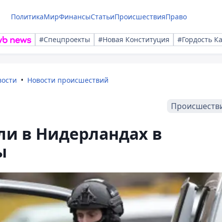
Политика
Мир
Финансы
Статьи
Происшествия
Право
#Спецпроекты
#Новая Конституция
#Гордость К
вости
Новости происшествий
Происшеств
ли в Нидерландах в
ы