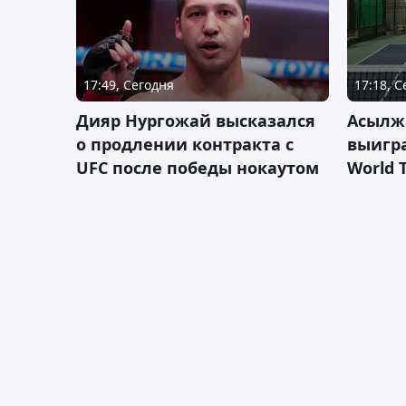
17:49, Сегодня
17:18, 
Дияр Нургожай высказался
Асылж
о продлении контракта с
выигр
UFC после победы нокаутом
World 