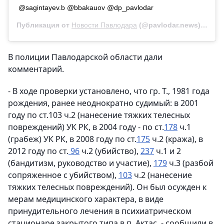
@sagintayev.b @bbakauov @dp_pavlodar
Публикация от
Новости Павлодара
(@pavlodar.news)
12 Се
В полиции Павлодарской области дали
комментарий.
- В ходе проверки установлено, что гр. Т., 1981 года
рождения, ранее неоднократно судимый: в 2001
году по ст.103 ч.2 (нанесение тяжких телесных
повреждений) УК РК, в 2004 году - по ст.
178
ч.1
(грабеж) УК РК, в 2008 году по ст.
175
ч.2 (кража), в
2012 году по ст.
96
ч.2 (убийство),
237
ч.1 и 2
(бандитизм, руководство и участие),
179
ч.3 (разбой
сопряженное с убийством),
103
ч.2 (нанесение
тяжких телесных повреждений). Он был осужден к
мерам медицинского характера, в виде
принудительного лечения в психиатрическом
стационаре закрытого типа в п. Актас, - сообщили в