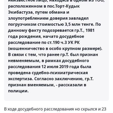
неизвестное лицо, находясь в одном из ТОО,
расположенном в пос.Торт-Кудык
Экибастуза, путем обмана и
злоупотреблением доверия завладел
погрузчиком стоимостью 3,5 млн тенге. По
данному факту подозревается гр.Т., 1981
года рождения, начато досудебное
расследование по ст.190 ч.3 УК РК
(мошенничество в особо крупном размере).
В связи с тем, что ранее гр.Т. был признан
невменяемым, в рамках досудебного
расследования 12 июля 2019 года была
проведена судебно-психиатрическая
экспертиза. Согласно заключению, гр.Т.
признан вменяемым, - рассказали в
полиции.
В ходе досудебного расследования но скрылся и 23