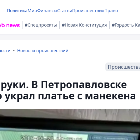
Политика
Мир
Финансы
Статьи
Происшествия
Право
#Спецпроекты
#Новая Конституция
#Гордость К
вости
Новости происшествий
Происшеств
руки. В Петропавловске
украл платье с манекена