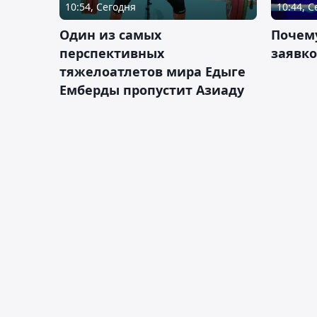
10:54, Сегодня
10:44, 
Один из самых
Почему
перспективных
заявко
тяжелоатлетов мира Едыге
Емберды пропустит Азиаду