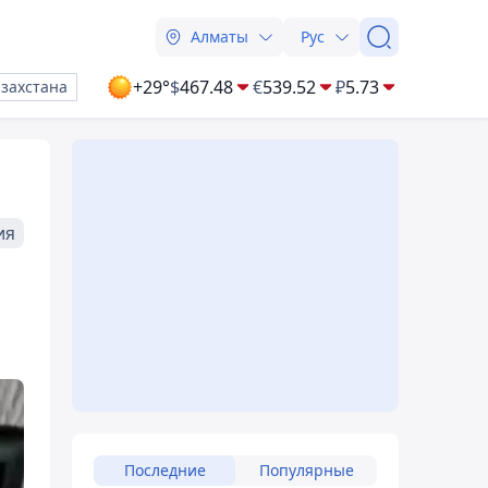
Алматы
Рус
+29°
$
467.48
€
539.52
₽
5.73
азахстана
ия
Последние
Популярные