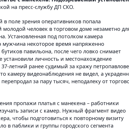
кой на пресс-службу ДП СКО.
й в поле зрения оперативников попала
й молодой человек в торговом доме незаметно дл
на. Установленная под потолком камера
о мужчина некоторое время напряженно
бутиков павильона, после чего ловко снимает
ие установили личность и местонахождение
 37-летний ранее судимый за кражу петропавлове
что камеру видеонаблюдения не видел, а украден
 перепродал за пару тысяч, неподалеку от торгов
жения пропажи платья с манекена – работники
изучать записи с камер. Нужный фрагмент видео
ера, чтобы подготовиться к повторному визиту
ло в паблики и группы городского сегмента