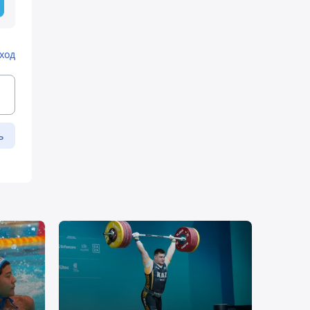
ход
ь