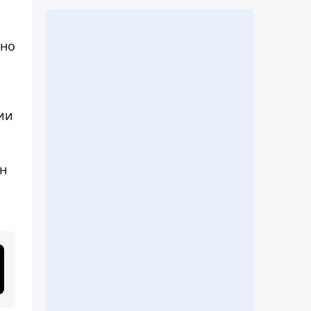
ено
ии
ан