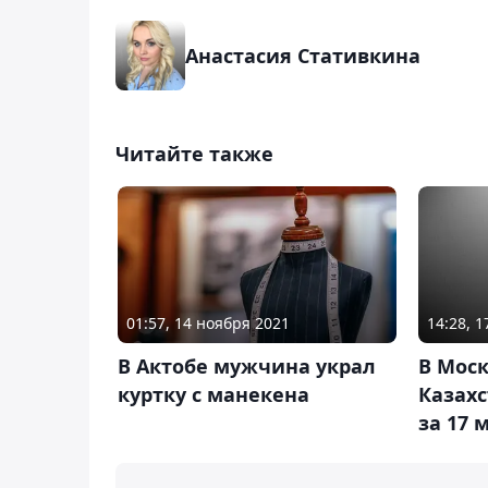
Анастасия Стативкина
Читайте также
01:57, 14 ноября 2021
14:28, 
В Актобе мужчина украл
В Моск
куртку с манекена
Казахс
за 17 