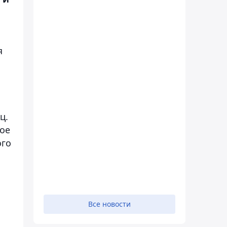
я
ц.
ное
ого
Все новости