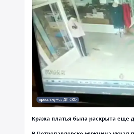
пресс-служба ДП СКО
Кража платья была раскрыта еще д
В Петропавловске мужчина украл п