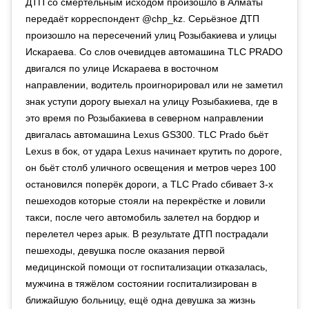
ДТП со смертельным исходом произошло в Алматы
передаёт корреспондент @chp_kz. Серьёзное ДТП
произошло на пересечений улиц Розыбакиева и улицы
Искараева. Со слов очевидцев автомашина TLC PRADO
двигался по улице Искараева в восточном
направлении, водитель проигнорировал или не заметил
знак уступи дорогу выехал на улицу Розыбакиева, где в
это время по Розыбакиева в северном направлении
двигалась автомашина Lexus GS300. TLC Prado бьёт
Lexus в бок, от удара Lexus начинает крутить по дороге,
он бьёт столб уличного освещения и метров через 100
остановился поперёк дороги, а TLC Prado сбивает 3-х
пешеходов которые стояли на перекрёстке и ловили
такси, после чего автомобиль залетел на бордюр и
перелетел через арык. В результате ДТП пострадали
пешеходы, девушка после оказания первой
медицинской помощи от госпитализации отказалась,
мужчина в тяжёлом состоянии госпитализирован в
ближайшую больницу, ещё одна девушка за жизнь