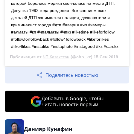
которой боролись медики скончалась на месте ДТП.
Девушка 1992 года рождения. Выяснением всех
деталей ДТП занимается полиция, дознователи и
криминалист города.#дтп #авария #чп #камеры
#алматы #кп #чпалматы #чпкз #liketime #likeforfollow
#followforfollowback #follow4followback #likeforlikes
#like4likes #instalike #instaphoto #instagood #kz #carskz
Публикация от
ЧП Казахстан
(@chp_kz)
15 Сен 2019 в 3:38 PDT
Поделитесь новостью
Добавить в Google, чтобы
читать новости первым
Данияр Кунафин