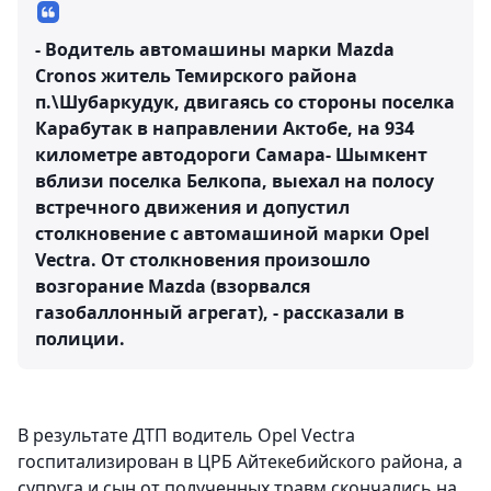
- Водитель автомашины марки Mazda
Cronos житель Темирского района
п.\Шубаркудук, двигаясь со стороны поселка
Карабутак в направлении Актобе, на 934
километре автодороги Самара- Шымкент
вблизи поселка Белкопа, выехал на полосу
встречного движения и допустил
столкновение с автомашиной марки Opel
Vectra. От столкновения произошло
возгорание Mazda (взорвался
газобаллонный агрегат), - рассказали в
полиции.
В результате ДТП водитель Opel Vectra
госпитализирован в ЦРБ Айтекебийского района, а
супруга и сын от полученных травм скончались на