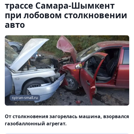
трассе Самара-Шымкент
при лобовом столкновении
авто
syzran-small.ru
От столкновения загорелась машина, взорвался
газобаллонный агрегат.