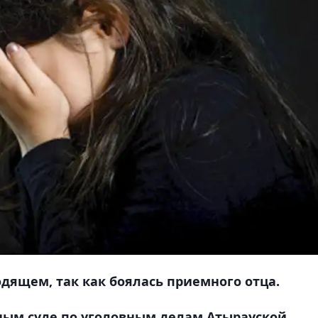
одящем, так как боялась приемного отца.
ым суде по уголовным делам Атырауской