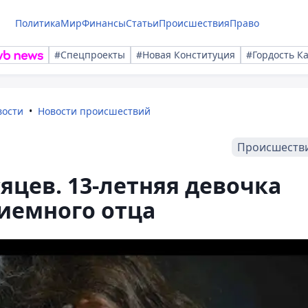
Политика
Мир
Финансы
Статьи
Происшествия
Право
#Спецпроекты
#Новая Конституция
#Гордость К
вости
Новости происшествий
Происшеств
яцев. 13-летняя девочка
иемного отца