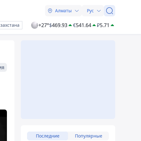
Алматы
Рус
+27°
$
469.93
€
541.64
₽
5.71
азахстана
ия
Последние
Популярные