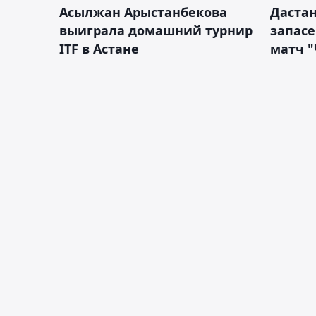
Асылжан Арыстанбекова
Дастан
выиграла домашний турнир
запас
ITF в Астане
матч "