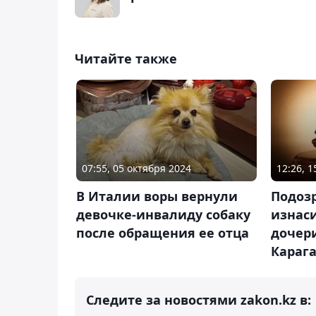
Читайте также
07:55, 05 октября 2024
12:26, 
В Италии воры вернули
Подоз
девочке-инвалиду собаку
изнас
после обращения ее отца
дочер
Караг
Следите за новостями zakon.kz в: