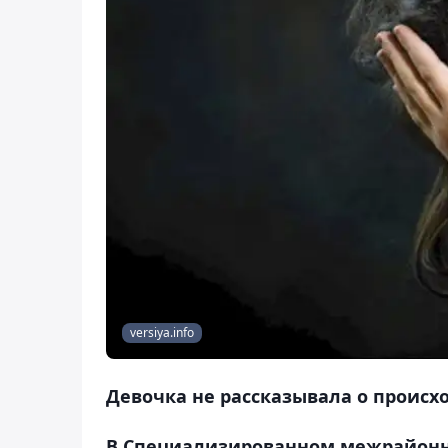
versiya.info
Девочка не рассказывала о происх
В Специализированном межрайонн