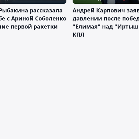
Рыбакина рассказала
Андрей Карпович зая
бе с Ариной Соболенко
давлении после побе
ние первой ракетки
"Елимая" над "Иртыш
КПЛ