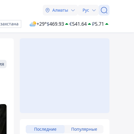
Алматы
Рус
+29°
$
469.93
€
541.64
₽
5.71
азахстана
ия
Последние
Популярные