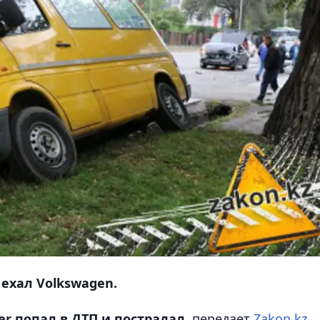
 ехал Volkswagen.
er попал в ДТП и пострадал,
передает
Zakon.kz.