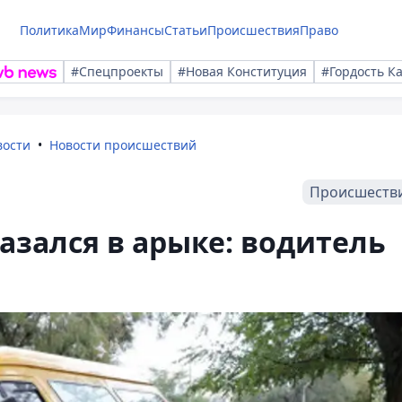
Политика
Мир
Финансы
Статьи
Происшествия
Право
#Спецпроекты
#Новая Конституция
#Гордость К
вости
Новости происшествий
Происшеств
казался в арыке: водитель