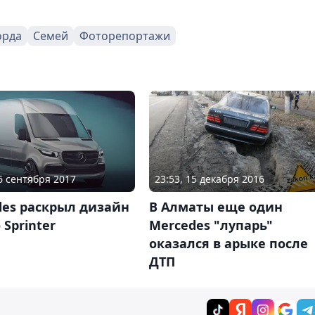
орда
Семей
Фоторепортажи
26 сентября 2017
23:53, 15 декабря 2016
des раскрыл дизайн
В Алматы еще один
 Sprinter
Mercedes "лупарь"
оказался в арыке после
ДТП