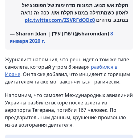
תקלת אש מנוע. תמונות מדהימות של הפוטנציאל
לאסון כשמתחילה במנוע תקלת אש. ככה זה נראה
pic.twitter.com/ZSVRFdODc0
בנתבג. מדהים
— Sharon Idan | שרון עידן (@sharonidan)
8
января 2020 г.
Журналист напомнил, что речь идет о том же типе
самолета, который утром 8 января
разбился в
Иране
. Он также добавил, что инцидент с горящим
двигателем также мог закончиться трагически.
Напомним, что самолет Международных авиалиний
Украины разбился вскоре после взлета из
аэропорта Тегерана, погибли 167 человек. По
предварительным данным, крушение произошло
из-за возгорания двигателя.