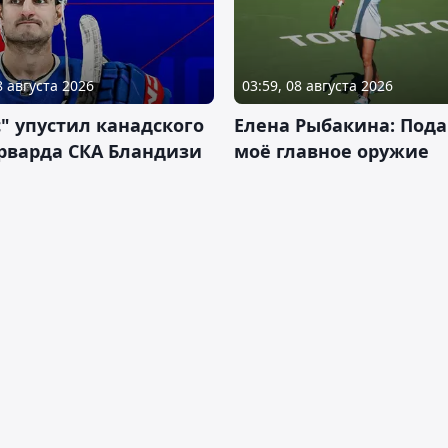
8 августа 2026
03:59, 08 августа 2026
" упустил канадского
Елена Рыбакина: Пода
рварда СКА Бландизи
моё главное оружие