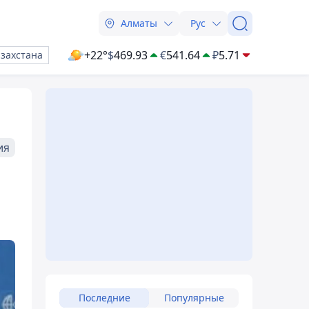
Алматы
Рус
+22°
$
469.93
€
541.64
₽
5.71
азахстана
ия
Последние
Популярные