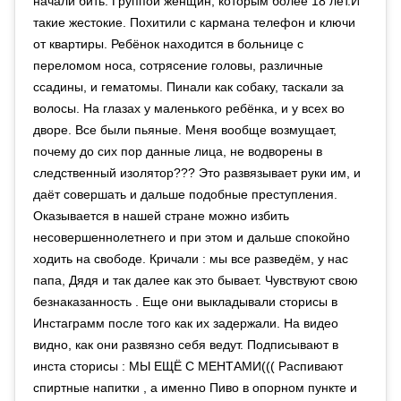
начали бить. Группой женщин, которым более 18 лет.И
такие жестокие. Похитили с кармана телефон и ключи
от квартиры. Ребёнок находится в больнице с
переломом носа, сотрясение головы, различные
ссадины, и гематомы. Пинали как собаку, таскали за
волосы. На глазах у маленького ребёнка, и у всех во
дворе. Все были пьяные. Меня вообще возмущает,
почему до сих пор данные лица, не водворены в
следственный изолятор??? Это развязывает руки им, и
даёт совершать и дальше подобные преступления.
Оказывается в нашей стране можно избить
несовершеннолетнего и при этом и дальше спокойно
ходить на свободе. Кричали : мы все разведём, у нас
папа, Дядя и так далее как это бывает. Чувствуют свою
безнаказанность . Еще они выкладывали сторисы в
Инстаграмм после того как их задержали. На видео
видно, как они развязно себя ведут. Подписывают в
инста сторисы : МЫ ЕЩЁ С МЕНТАМИ((( Распивают
спиртные напитки , а именно Пиво в опорном пункте и