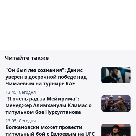
Читайте также
"Он был лез сознания": Дэнис
уверен в досрочной победе над
Чимаевым на турнире RAF
13:45, Сегодня
"Я очень рад за Мейирима":
менеджер Алимханулы Климас о
титульном бое Нурсултанова
13:05, Сегодня
Волкановски может провести
титульный бой с Евлоевым на UFC